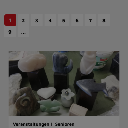
1
2
3
4
5
6
7
8
…
9
Veranstaltungen |
Senioren