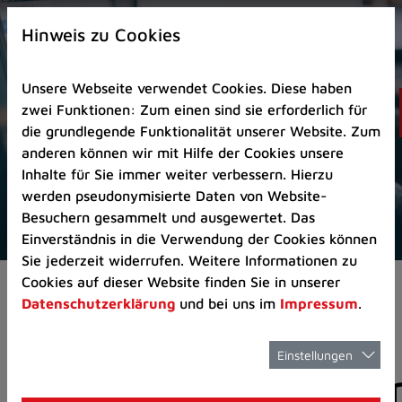
Zur
×
Startseite
Hinweis zu Cookies
(Schnelltaste
0)
Unsere Webseite verwendet Cookies. Diese haben
Zum
zwei Funktionen: Zum einen sind sie erforderlich für
Seitenanfang
die grundlegende Funktionalität unserer Website. Zum
springen
anderen können wir mit Hilfe der Cookies unsere
(Schnelltaste
Inhalte für Sie immer weiter verbessern. Hierzu
A)
werden pseudonymisierte Daten von Website-
Zur
Besuchern gesammelt und ausgewertet. Das
Navigation/Menü
Einverständnis in die Verwendung der Cookies können
springen
Sie jederzeit widerrufen. Weitere Informationen zu
(Schnelltaste
Cookies auf dieser Website finden Sie in unserer
Pressemeldungen
M)
Datenschutzerklärung
und bei uns im
Impressum
.
Zur
Suche
springen
Einstellungen
Pressemitteilunge
(Schnelltaste
8)