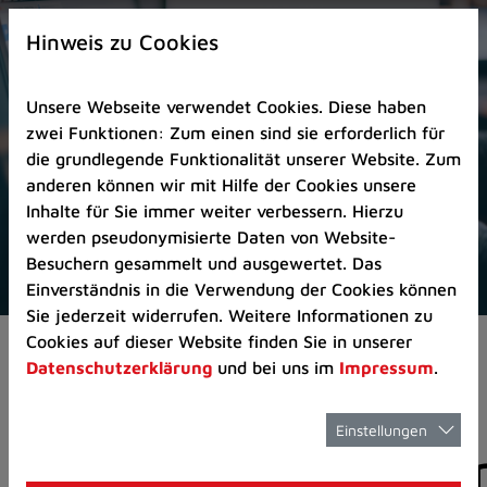
Zur
×
Startseite
Hinweis zu Cookies
(Schnelltaste
0)
Unsere Webseite verwendet Cookies. Diese haben
Zum
zwei Funktionen: Zum einen sind sie erforderlich für
Seitenanfang
die grundlegende Funktionalität unserer Website. Zum
springen
anderen können wir mit Hilfe der Cookies unsere
(Schnelltaste
Inhalte für Sie immer weiter verbessern. Hierzu
A)
werden pseudonymisierte Daten von Website-
Zur
Besuchern gesammelt und ausgewertet. Das
Navigation/Menü
Einverständnis in die Verwendung der Cookies können
springen
Sie jederzeit widerrufen. Weitere Informationen zu
(Schnelltaste
Cookies auf dieser Website finden Sie in unserer
Pressemeldungen
M)
Datenschutzerklärung
und bei uns im
Impressum
.
Zur
Suche
springen
Einstellungen
Pressemitteilunge
(Schnelltaste
8)