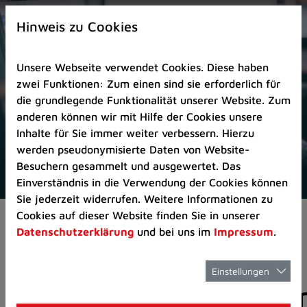
Zur
×
Startseite
Hinweis zu Cookies
(Schnelltaste
0)
Unsere Webseite verwendet Cookies. Diese haben
Zum
zwei Funktionen: Zum einen sind sie erforderlich für
Seitenanfang
die grundlegende Funktionalität unserer Website. Zum
springen
anderen können wir mit Hilfe der Cookies unsere
(Schnelltaste
Inhalte für Sie immer weiter verbessern. Hierzu
A)
werden pseudonymisierte Daten von Website-
Zur
Besuchern gesammelt und ausgewertet. Das
Navigation/Menü
Einverständnis in die Verwendung der Cookies können
springen
Sie jederzeit widerrufen. Weitere Informationen zu
(Schnelltaste
Cookies auf dieser Website finden Sie in unserer
Pressemeldungen
M)
Datenschutzerklärung
und bei uns im
Impressum
.
Zur
Suche
springen
Einstellungen
Pressemitteilunge
(Schnelltaste
8)