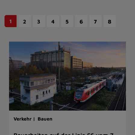
1
2
3
4
5
6
7
8
Verkehr |
Bauen