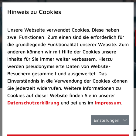
Zur
×
Startseite
Hinweis zu Cookies
(Schnelltaste
0)
Unsere Webseite verwendet Cookies. Diese haben
Zum
zwei Funktionen: Zum einen sind sie erforderlich für
Seitenanfang
die grundlegende Funktionalität unserer Website. Zum
springen
anderen können wir mit Hilfe der Cookies unsere
(Schnelltaste
Inhalte für Sie immer weiter verbessern. Hierzu
A)
werden pseudonymisierte Daten von Website-
Zur
Besuchern gesammelt und ausgewertet. Das
Navigation/Menü
Einverständnis in die Verwendung der Cookies können
springen
Sie jederzeit widerrufen. Weitere Informationen zu
(Schnelltaste
Cookies auf dieser Website finden Sie in unserer
Pressemeldungen
M)
Datenschutzerklärung
und bei uns im
Impressum
.
Zur
Suche
springen
Einstellungen
Pressemitteilunge
(Schnelltaste
8)