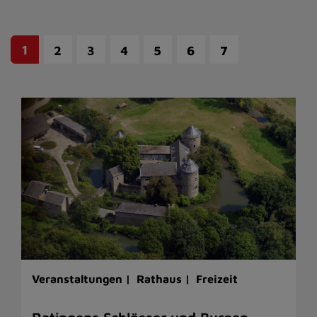
1
2
3
4
5
6
7
Veranstaltungen |
Rathaus |
Freizeit