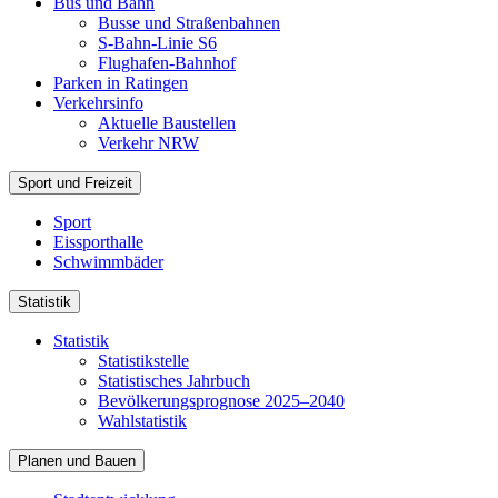
Bus und Bahn
Busse und Straßenbahnen
S-Bahn-Linie S6
Flughafen-Bahnhof
Parken in Ratingen
Verkehrsinfo
Aktuelle Baustellen
Verkehr NRW
Sport und Freizeit
Sport
Eissporthalle
Schwimmbäder
Statistik
Statistik
Statistikstelle
Statistisches Jahrbuch
Bevölkerungsprognose 2025–2040
Wahlstatistik
Planen und Bauen