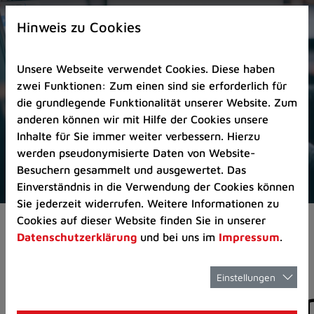
Zur
×
Startseite
Hinweis zu Cookies
(Schnelltaste
0)
Unsere Webseite verwendet Cookies. Diese haben
Zum
zwei Funktionen: Zum einen sind sie erforderlich für
Seitenanfang
die grundlegende Funktionalität unserer Website. Zum
springen
anderen können wir mit Hilfe der Cookies unsere
(Schnelltaste
Inhalte für Sie immer weiter verbessern. Hierzu
A)
werden pseudonymisierte Daten von Website-
Zur
Besuchern gesammelt und ausgewertet. Das
Navigation/Menü
Einverständnis in die Verwendung der Cookies können
springen
Sie jederzeit widerrufen. Weitere Informationen zu
(Schnelltaste
Cookies auf dieser Website finden Sie in unserer
Pressemeldungen
M)
Datenschutzerklärung
und bei uns im
Impressum
.
Zur
Suche
springen
Einstellungen
Pressemitteilunge
(Schnelltaste
8)