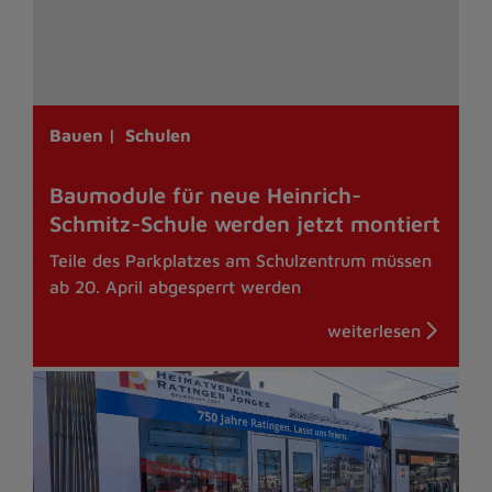
Bauen |
Schulen
Baumodule für neue Heinrich-
Schmitz-Schule werden jetzt montiert
Teile des Parkplatzes am Schulzentrum müssen
ab 20. April abgesperrt werden