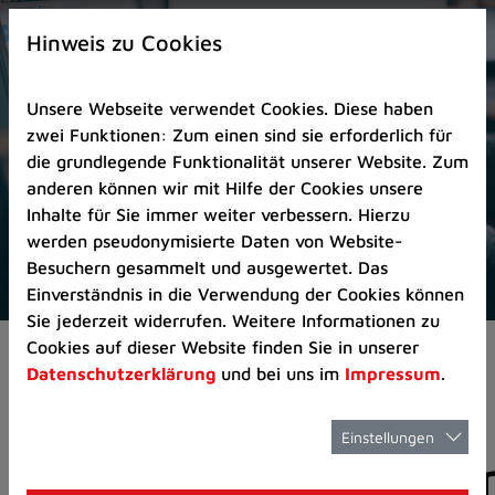
Zur
×
Startseite
Hinweis zu Cookies
(Schnelltaste
0)
Unsere Webseite verwendet Cookies. Diese haben
Zum
zwei Funktionen: Zum einen sind sie erforderlich für
Seitenanfang
die grundlegende Funktionalität unserer Website. Zum
springen
anderen können wir mit Hilfe der Cookies unsere
(Schnelltaste
Inhalte für Sie immer weiter verbessern. Hierzu
A)
werden pseudonymisierte Daten von Website-
Zur
Besuchern gesammelt und ausgewertet. Das
Navigation/Menü
Einverständnis in die Verwendung der Cookies können
springen
Sie jederzeit widerrufen. Weitere Informationen zu
(Schnelltaste
Cookies auf dieser Website finden Sie in unserer
Pressemeldungen
M)
Datenschutzerklärung
und bei uns im
Impressum
.
Zur
Suche
springen
Einstellungen
Pressemitteilunge
(Schnelltaste
8)