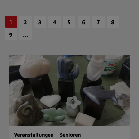
1
2
3
4
5
6
7
8
…
9
Veranstaltungen |
Senioren