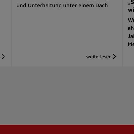
„S
und Unterhaltung unter einem Dach
wi
Wa
eh
Ja
Me