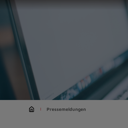
Zur
Startseite
(Schnelltaste
0)
Zum
Seitenanfang
springen
(Schnelltaste
A)
Zur
Navigation/Menü
springen
(Schnelltaste
M)
Zur
Suche
Pressemeldungen
springen
(Schnelltaste
8)