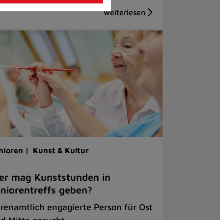
nioren |
Kunst & Kultur
er mag Kunststunden in
niorentreffs geben?
renamtlich engagierte Person für Ost