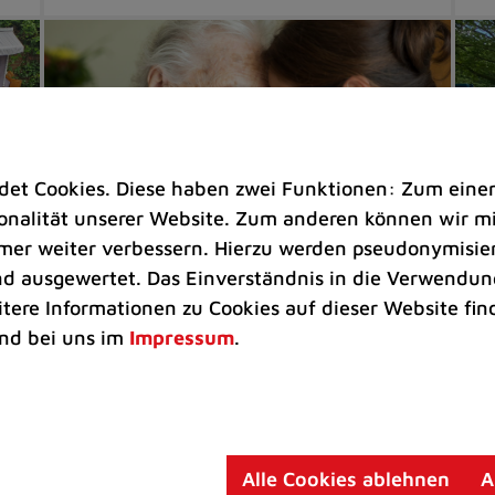
t Cookies. Diese haben zwei Funktionen: Zum einen s
nalität unserer Website. Zum anderen können wir mit
immer weiter verbessern. Hierzu werden pseudonymisie
 ausgewertet. Das Einverständnis in die Verwendung
Soziales |
Senioren
Eh
itere Informationen zu Cookies auf dieser Website fin
nd bei uns im
Impressum
.
dem
Wenn Demenz die ganze Familie
Gr
betrifft
St
Themenabend im Haus Bethesda
Be
beleuchtet Situation pflegender
vo
Angehöriger
Alle Cookies ablehnen
A