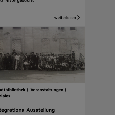
d Mitte gesucht
adtbibliothek |
Veranstaltungen |
ziales
tegrations-Ausstellung