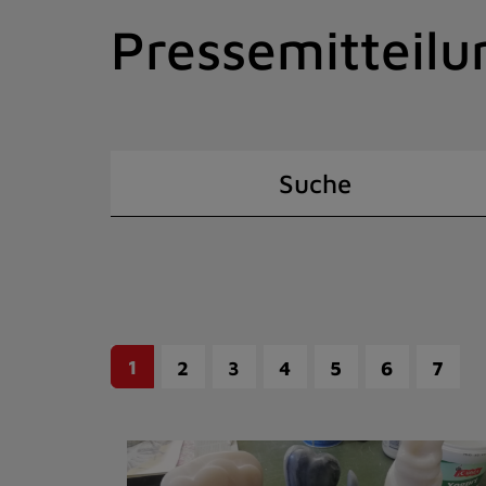
Zum
Pressemitteilu
Inhalt
springen
(Schnelltaste
I)
Suche
1
2
3
4
5
6
7