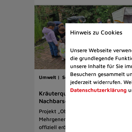
Hinweis zu Cookies
Unsere Webseite verwende
die grundlegende Funktio
unsere Inhalte für Sie 
Besuchern gesammelt und
Umwelt |
Senioren |
Kinder & Jugend
jederzeit widerrufen. We
Datenschutzerklärung
u
Kräuterquark mit Kräutern aus 
Nachbarschaftsgarten
Projekt „Obsttraum“ am
Mehrgenerationentreff Tiefenbroich
offiziell eröffnet