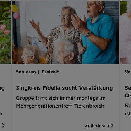
Senioren |
Freizeit
Ve
ng
Singkreis Fidelia sucht Verstärkung
Se
O
Gruppe trifft sich immer montags im
Na
Mehrgenerationentreff Tiefenbroich
n
is