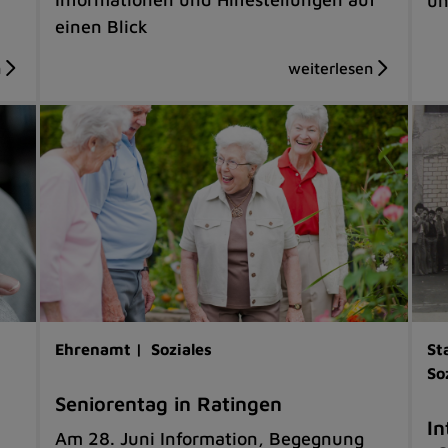
un
einen Blick
Ehrenamt |
Soziales
St
So
Seniorentag in Ratingen
In
Am 28. Juni Information, Begegnung