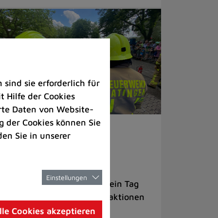
ind sie erforderlich für
 Hilfe der Cookies
rte Daten von Website-
 der Cookies können Sie
renamt |
Veranstaltungen
den Sie in unserer
oße Blaulichtmeile zum
adtjubiläum
Einstellungen
sucher erwartet am 5. Juli ein Tag
ller Einblicke und Mitmachaktionen
lle Cookies akzeptieren