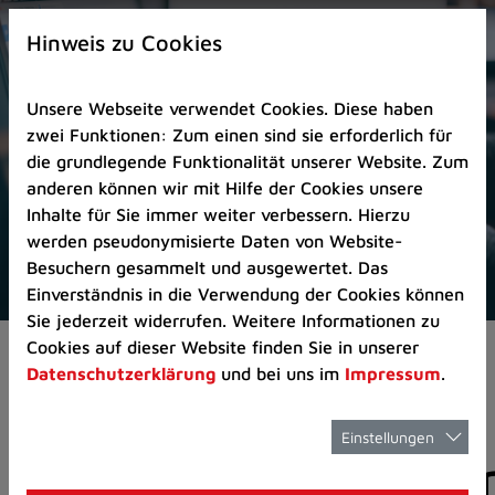
Zur
×
Startseite
Hinweis zu Cookies
(Schnelltaste
0)
Unsere Webseite verwendet Cookies. Diese haben
Zum
zwei Funktionen: Zum einen sind sie erforderlich für
Seitenanfang
die grundlegende Funktionalität unserer Website. Zum
springen
anderen können wir mit Hilfe der Cookies unsere
(Schnelltaste
Inhalte für Sie immer weiter verbessern. Hierzu
A)
werden pseudonymisierte Daten von Website-
Zur
Besuchern gesammelt und ausgewertet. Das
Navigation/Menü
Einverständnis in die Verwendung der Cookies können
springen
Sie jederzeit widerrufen. Weitere Informationen zu
(Schnelltaste
Cookies auf dieser Website finden Sie in unserer
Pressemeldungen
M)
Datenschutzerklärung
und bei uns im
Impressum
.
Zur
Suche
springen
Einstellungen
Pressemitteilunge
(Schnelltaste
8)