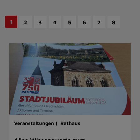
1
2
3
4
5
6
7
8
Veranstaltungen |
Rathaus