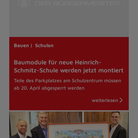
Bauen |
Schulen
Baumodule für neue Heinrich-
Schmitz-Schule werden jetzt montiert
Teile des Parkplatzes am Schulzentrum müssen
ab 20. April abgesperrt werden