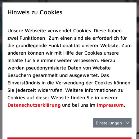
Zur
×
Startseite
Hinweis zu Cookies
(Schnelltaste
0)
Unsere Webseite verwendet Cookies. Diese haben
Zum
zwei Funktionen: Zum einen sind sie erforderlich für
Seitenanfang
die grundlegende Funktionalität unserer Website. Zum
springen
anderen können wir mit Hilfe der Cookies unsere
(Schnelltaste
Inhalte für Sie immer weiter verbessern. Hierzu
A)
werden pseudonymisierte Daten von Website-
Zur
Besuchern gesammelt und ausgewertet. Das
Navigation/Menü
Einverständnis in die Verwendung der Cookies können
springen
Sie jederzeit widerrufen. Weitere Informationen zu
(Schnelltaste
Cookies auf dieser Website finden Sie in unserer
Pressemeldungen
M)
Datenschutzerklärung
und bei uns im
Impressum
.
Zur
Suche
springen
Einstellungen
Pressemitteilunge
(Schnelltaste
8)