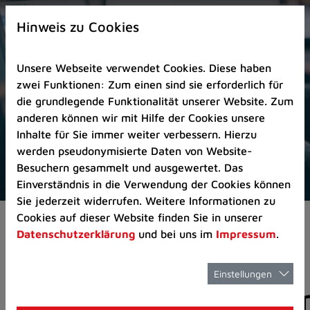
Zur
×
Startseite
Hinweis zu Cookies
(Schnelltaste
0)
Unsere Webseite verwendet Cookies. Diese haben
Zum
zwei Funktionen: Zum einen sind sie erforderlich für
Seitenanfang
die grundlegende Funktionalität unserer Website. Zum
springen
anderen können wir mit Hilfe der Cookies unsere
(Schnelltaste
Inhalte für Sie immer weiter verbessern. Hierzu
A)
werden pseudonymisierte Daten von Website-
Zur
Besuchern gesammelt und ausgewertet. Das
Navigation/Menü
Einverständnis in die Verwendung der Cookies können
springen
Sie jederzeit widerrufen. Weitere Informationen zu
(Schnelltaste
Cookies auf dieser Website finden Sie in unserer
Pressemeldungen
M)
Datenschutzerklärung
und bei uns im
Impressum
.
Zur
Suche
springen
Einstellungen
Pressemitteilunge
(Schnelltaste
8)