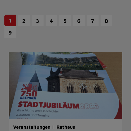
1
2
3
4
5
6
7
8
9
Veranstaltungen |
Rathaus