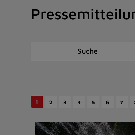
Zum
Pressemitteilu
Inhalt
springen
(Schnelltaste
I)
Suche
1
2
3
4
5
6
7