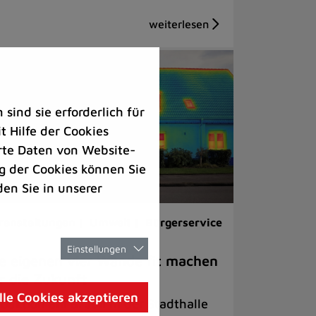
ind sie erforderlich für
 Hilfe der Cookies
rte Daten von Website-
 der Cookies können Sie
den Sie in unserer
ranstaltungen |
Umwelt |
Bürgerservice
Einstellungen
e eigenen vier Wände fit machen
r die Zukunft
lle Cookies akzeptieren
foaktion am 8. Juli in der Stadthalle