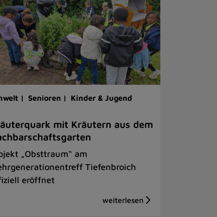
welt |
Senioren |
Kinder & Jugend
äuterquark mit Kräutern aus dem
chbarschaftsgarten
ojekt „Obsttraum“ am
hrgenerationentreff Tiefenbroich
fiziell eröffnet