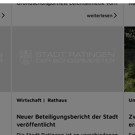
Grundschulsportfest Leichtathletik vorn
Ra
Wirtschaft |
Rathaus
Um
Neuer Beteiligungsbericht der Stadt
Zw
veröffentlicht
er
Die Stadt Ratingen ist an verschiedenen
Er