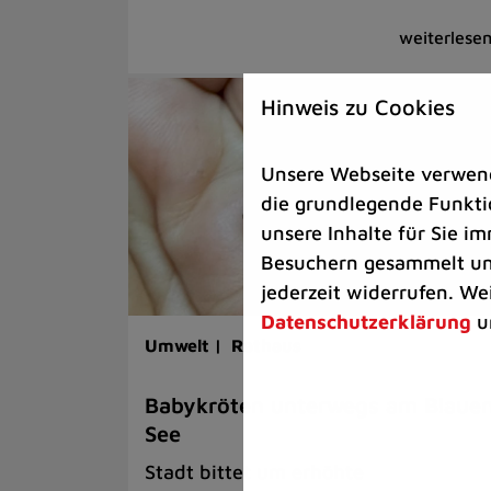
Hinweis zu Cookies
Unsere Webseite verwende
die grundlegende Funktio
unsere Inhalte für Sie 
Besuchern gesammelt und
jederzeit widerrufen. We
Datenschutzerklärung
u
Umwelt |
Rathaus
Babykröten unterwegs am Blaue
See
Stadt bittet um erhöhte