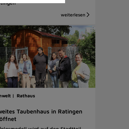
tingen
welt |
Rathaus
eites Taubenhaus in Ratingen
öffnet
folgsmodell wird auf den Stadtteil