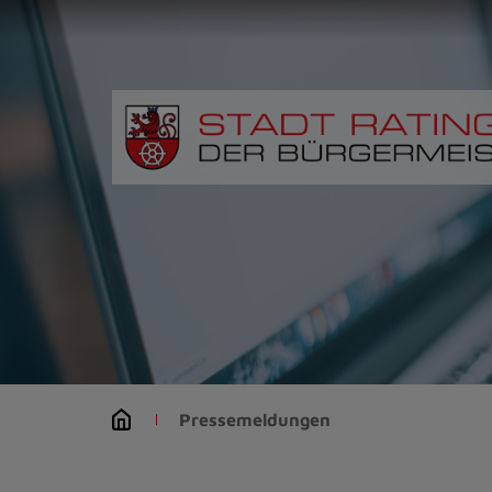
Zur
Startseite
(Schnelltaste
0)
Zum
Seitenanfang
springen
(Schnelltaste
A)
Zur
Navigation/Menü
springen
(Schnelltaste
M)
Zur
Suche
Pressemeldungen
springen
(Schnelltaste
8)