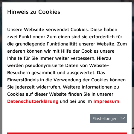
Zur
×
Startseite
Hinweis zu Cookies
(Schnelltaste
0)
Unsere Webseite verwendet Cookies. Diese haben
Zum
zwei Funktionen: Zum einen sind sie erforderlich für
Seitenanfang
die grundlegende Funktionalität unserer Website. Zum
springen
anderen können wir mit Hilfe der Cookies unsere
(Schnelltaste
Inhalte für Sie immer weiter verbessern. Hierzu
A)
werden pseudonymisierte Daten von Website-
Zur
Besuchern gesammelt und ausgewertet. Das
Navigation/Menü
Einverständnis in die Verwendung der Cookies können
springen
Sie jederzeit widerrufen. Weitere Informationen zu
(Schnelltaste
Cookies auf dieser Website finden Sie in unserer
Pressemeldungen
M)
Datenschutzerklärung
und bei uns im
Impressum
.
Zur
Suche
springen
Einstellungen
Pressemitteilunge
(Schnelltaste
8)