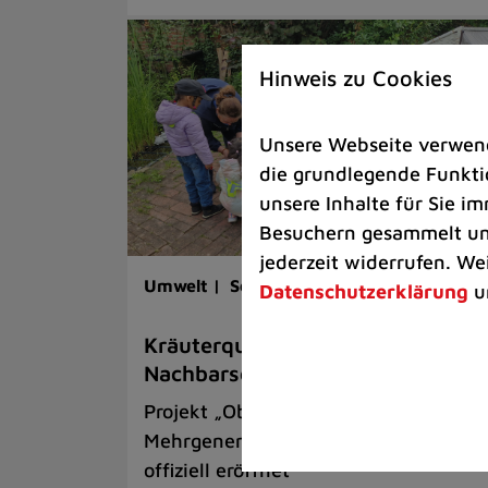
Hinweis zu Cookies
Unsere Webseite verwende
die grundlegende Funktio
unsere Inhalte für Sie 
Besuchern gesammelt und
jederzeit widerrufen. We
Umwelt |
Senioren |
Kinder & Jugend
Datenschutzerklärung
u
Kräuterquark mit Kräutern aus 
Nachbarschaftsgarten
Projekt „Obsttraum“ am
Mehrgenerationentreff Tiefenbroich
offiziell eröffnet