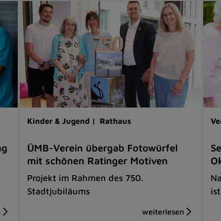
Kinder & Jugend |
Rathaus
Ve
ng
ÜMB-Verein übergab Fotowürfel
Se
mit schönen Ratinger Motiven
O
Projekt im Rahmen des 750.
Na
Stadtjubiläums
is