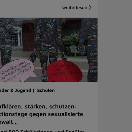
nder & Jugend |
Schulen
fklären, stärken, schützen:
tionstage gegen sexualisierte
ewalt…
nd 800 Schülerinnen und Schüler