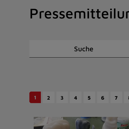
Zum
Pressemitteilu
Inhalt
springen
(Schnelltaste
I)
Suche
1
2
3
4
5
6
7