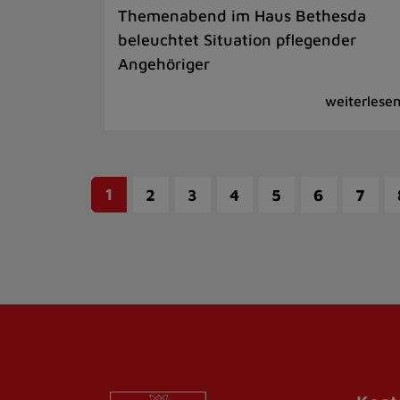
Themenabend im Haus Bethesda
beleuchtet Situation pflegender
Angehöriger
1
2
3
4
5
6
7