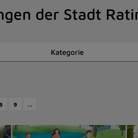
ngen der Stadt Rat
Kategorie
…
8
9