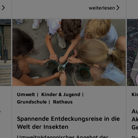
Umwelt |
Kinder & Jugend |
Ki
Grundschule |
Rathaus
e
Au
Spannende Entdeckungsreise in die
Ak
Welt der Insekten
G
Umweltpädagogisches Angebot der
Ru