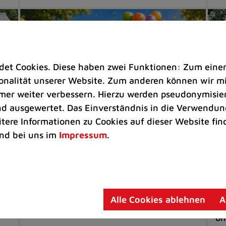
t Cookies. Diese haben zwei Funktionen: Zum einen s
nalität unserer Website. Zum anderen können wir mit
immer weiter verbessern. Hierzu werden pseudonymisie
 ausgewertet. Das Einverständnis in die Verwendung
itere Informationen zu Cookies auf dieser Website fin
Kinder & Jugend
Ki
nd bei uns im
Impressum
.
dem
Spielmobil "Felix": Sommerferien-
No
Fahrplan ist erschienen
S
Unterwegs im Ratinger Stadtgebiet
Au
Alle Cookies ablehnen
A
st
on