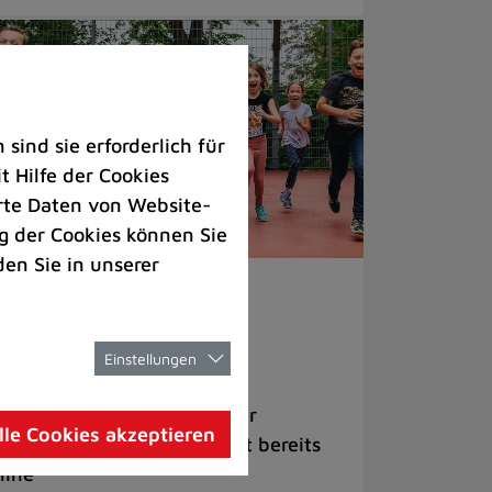
ind sie erforderlich für
 Hilfe der Cookies
rte Daten von Website-
 der Cookies können Sie
den Sie in unserer
nder & Jugend
ch Plätze frei für die
Einstellungen
ommerferien
ch das Herbstprogramm der
lle Cookies akzeptieren
ädtischen Jugendzentren ist bereits
line