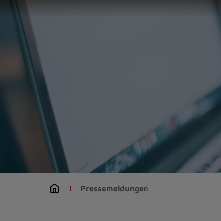
Zur
Startseite
(Schnelltaste
0)
Zum
Seitenanfang
springen
(Schnelltaste
A)
Zur
Navigation/Menü
springen
(Schnelltaste
M)
Zur
Suche
Pressemeldungen
springen
(Schnelltaste
8)