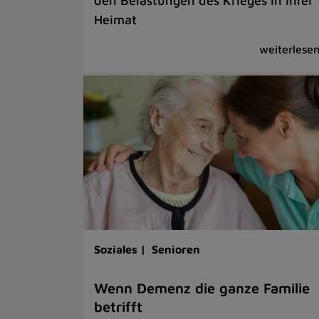
den Belastungen des Krieges in ihrer
Heimat
Soziales |
Senioren
Wenn Demenz die ganze Familie
betrifft