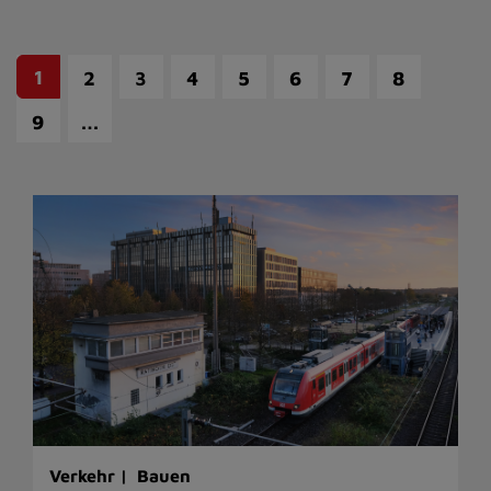
1
2
3
4
5
6
7
8
…
9
Verkehr |
Bauen