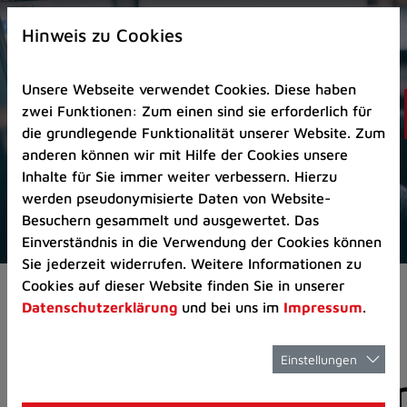
Zur
×
Startseite
Hinweis zu Cookies
(Schnelltaste
0)
Unsere Webseite verwendet Cookies. Diese haben
Zum
zwei Funktionen: Zum einen sind sie erforderlich für
Seitenanfang
die grundlegende Funktionalität unserer Website. Zum
springen
anderen können wir mit Hilfe der Cookies unsere
(Schnelltaste
Inhalte für Sie immer weiter verbessern. Hierzu
A)
werden pseudonymisierte Daten von Website-
Zur
Besuchern gesammelt und ausgewertet. Das
Navigation/Menü
Einverständnis in die Verwendung der Cookies können
springen
Sie jederzeit widerrufen. Weitere Informationen zu
(Schnelltaste
Cookies auf dieser Website finden Sie in unserer
Pressemeldungen
M)
Datenschutzerklärung
und bei uns im
Impressum
.
Zur
Suche
springen
Einstellungen
Pressemitteilunge
(Schnelltaste
8)