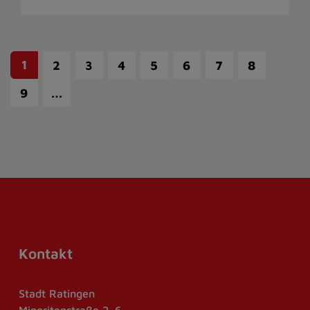
1
2
3
4
5
6
7
8
…
9
Kontakt
Stadt Ratingen
Minoritenstraße 2–6