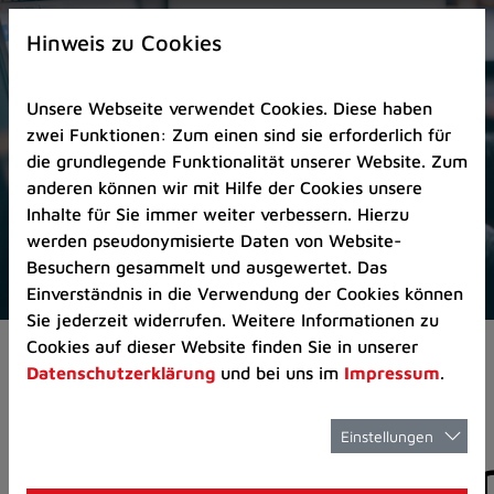
Zur
×
Startseite
Hinweis zu Cookies
(Schnelltaste
0)
Unsere Webseite verwendet Cookies. Diese haben
Zum
zwei Funktionen: Zum einen sind sie erforderlich für
Seitenanfang
die grundlegende Funktionalität unserer Website. Zum
springen
anderen können wir mit Hilfe der Cookies unsere
(Schnelltaste
Inhalte für Sie immer weiter verbessern. Hierzu
A)
werden pseudonymisierte Daten von Website-
Zur
Besuchern gesammelt und ausgewertet. Das
Navigation/Menü
Einverständnis in die Verwendung der Cookies können
springen
Sie jederzeit widerrufen. Weitere Informationen zu
(Schnelltaste
Cookies auf dieser Website finden Sie in unserer
Pressemeldungen
M)
Datenschutzerklärung
und bei uns im
Impressum
.
Zur
Suche
springen
Einstellungen
Pressemitteilunge
(Schnelltaste
8)