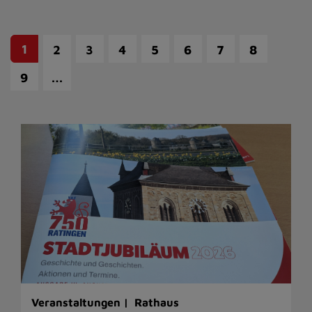
1
2
3
4
5
6
7
8
…
9
Veranstaltungen |
Rathaus