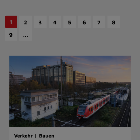
1
2
3
4
5
6
7
8
…
9
Verkehr |
Bauen