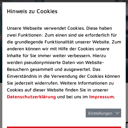
Zur
×
Startseite
Hinweis zu Cookies
(Schnelltaste
0)
Unsere Webseite verwendet Cookies. Diese haben
Zum
zwei Funktionen: Zum einen sind sie erforderlich für
Seitenanfang
die grundlegende Funktionalität unserer Website. Zum
springen
anderen können wir mit Hilfe der Cookies unsere
(Schnelltaste
Inhalte für Sie immer weiter verbessern. Hierzu
A)
werden pseudonymisierte Daten von Website-
Zur
Besuchern gesammelt und ausgewertet. Das
Navigation/Menü
Einverständnis in die Verwendung der Cookies können
springen
Sie jederzeit widerrufen. Weitere Informationen zu
(Schnelltaste
Cookies auf dieser Website finden Sie in unserer
Pressemeldungen
M)
Datenschutzerklärung
und bei uns im
Impressum
.
Zur
Suche
springen
Einstellungen
Pressemitteilunge
(Schnelltaste
8)