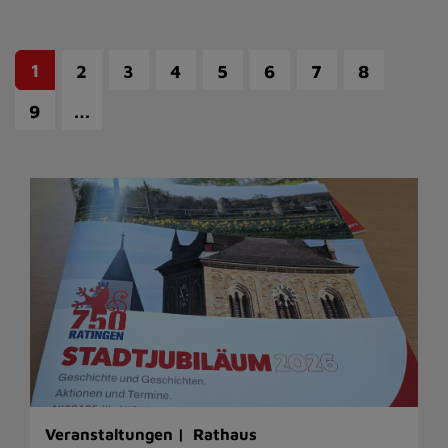
1
2
3
4
5
6
7
8
…
9
Veranstaltungen |
Rathaus