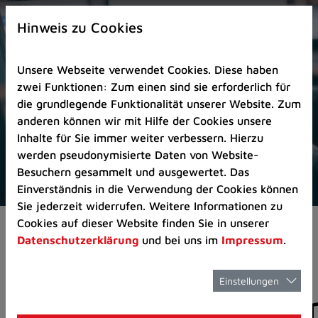
Zur
×
Startseite
Hinweis zu Cookies
(Schnelltaste
0)
Unsere Webseite verwendet Cookies. Diese haben
Zum
zwei Funktionen: Zum einen sind sie erforderlich für
Seitenanfang
die grundlegende Funktionalität unserer Website. Zum
springen
anderen können wir mit Hilfe der Cookies unsere
(Schnelltaste
Inhalte für Sie immer weiter verbessern. Hierzu
A)
werden pseudonymisierte Daten von Website-
Zur
Besuchern gesammelt und ausgewertet. Das
Navigation/Menü
Einverständnis in die Verwendung der Cookies können
springen
Sie jederzeit widerrufen. Weitere Informationen zu
(Schnelltaste
Cookies auf dieser Website finden Sie in unserer
Pressemeldungen
M)
Datenschutzerklärung
und bei uns im
Impressum
.
Zur
Suche
springen
Einstellungen
Pressemitteilunge
(Schnelltaste
8)