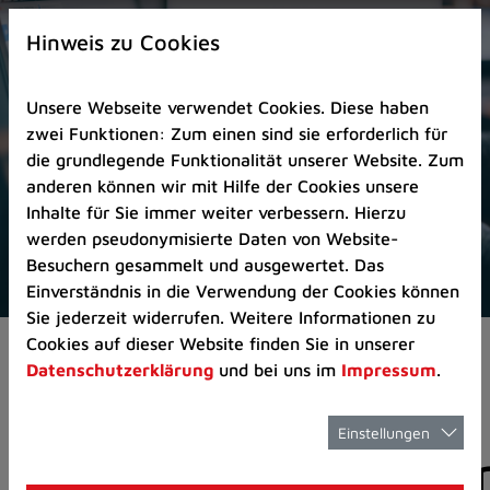
Zur
×
Startseite
Hinweis zu Cookies
(Schnelltaste
0)
Unsere Webseite verwendet Cookies. Diese haben
Zum
zwei Funktionen: Zum einen sind sie erforderlich für
Seitenanfang
die grundlegende Funktionalität unserer Website. Zum
springen
anderen können wir mit Hilfe der Cookies unsere
(Schnelltaste
Inhalte für Sie immer weiter verbessern. Hierzu
A)
werden pseudonymisierte Daten von Website-
Zur
Besuchern gesammelt und ausgewertet. Das
Navigation/Menü
Einverständnis in die Verwendung der Cookies können
springen
Sie jederzeit widerrufen. Weitere Informationen zu
(Schnelltaste
Cookies auf dieser Website finden Sie in unserer
Pressemeldungen
M)
Datenschutzerklärung
und bei uns im
Impressum
.
Zur
Suche
springen
Einstellungen
Pressemitteilunge
(Schnelltaste
8)