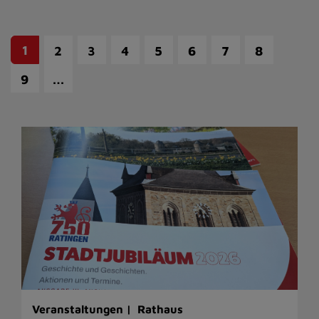
1
2
3
4
5
6
7
8
…
9
Veranstaltungen |
Rathaus