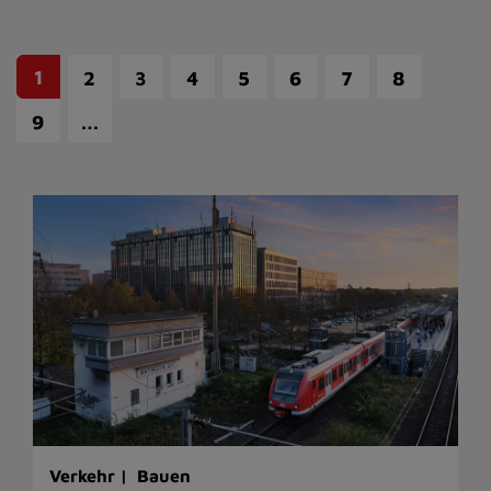
1
2
3
4
5
6
7
8
…
9
Verkehr |
Bauen