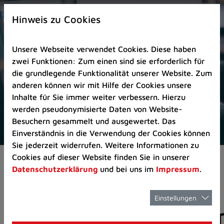
Zur
×
Startseite
Hinweis zu Cookies
(Schnelltaste
0)
Unsere Webseite verwendet Cookies. Diese haben
Zum
zwei Funktionen: Zum einen sind sie erforderlich für
Seitenanfang
die grundlegende Funktionalität unserer Website. Zum
springen
anderen können wir mit Hilfe der Cookies unsere
(Schnelltaste
Inhalte für Sie immer weiter verbessern. Hierzu
A)
werden pseudonymisierte Daten von Website-
Zur
Besuchern gesammelt und ausgewertet. Das
Navigation/Menü
Einverständnis in die Verwendung der Cookies können
springen
Sie jederzeit widerrufen. Weitere Informationen zu
(Schnelltaste
Cookies auf dieser Website finden Sie in unserer
Pressemeldungen
M)
Datenschutzerklärung
und bei uns im
Impressum
.
Zur
Suche
springen
Einstellungen
Pressemitteilunge
(Schnelltaste
8)