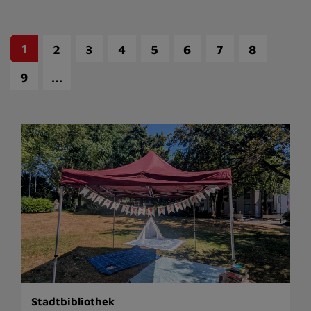
1
2
3
4
5
6
7
8
…
9
Stadtbibliothek