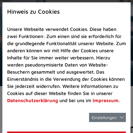
Zur
×
Startseite
Hinweis zu Cookies
(Schnelltaste
0)
Unsere Webseite verwendet Cookies. Diese haben
Zum
zwei Funktionen: Zum einen sind sie erforderlich für
Seitenanfang
die grundlegende Funktionalität unserer Website. Zum
springen
anderen können wir mit Hilfe der Cookies unsere
(Schnelltaste
Inhalte für Sie immer weiter verbessern. Hierzu
A)
werden pseudonymisierte Daten von Website-
Zur
Besuchern gesammelt und ausgewertet. Das
Navigation/Menü
Einverständnis in die Verwendung der Cookies können
springen
Sie jederzeit widerrufen. Weitere Informationen zu
(Schnelltaste
Cookies auf dieser Website finden Sie in unserer
Pressemeldungen
M)
Datenschutzerklärung
und bei uns im
Impressum
.
Zur
Suche
springen
Einstellungen
Pressemitteilunge
(Schnelltaste
8)