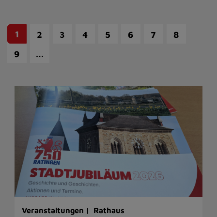
1
2
3
4
5
6
7
8
…
9
Veranstaltungen |
Rathaus