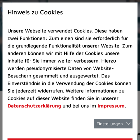
Zur
×
Startseite
Hinweis zu Cookies
(Schnelltaste
0)
Unsere Webseite verwendet Cookies. Diese haben
Zum
zwei Funktionen: Zum einen sind sie erforderlich für
Seitenanfang
die grundlegende Funktionalität unserer Website. Zum
springen
anderen können wir mit Hilfe der Cookies unsere
(Schnelltaste
Inhalte für Sie immer weiter verbessern. Hierzu
A)
werden pseudonymisierte Daten von Website-
Zur
Besuchern gesammelt und ausgewertet. Das
Navigation/Menü
Einverständnis in die Verwendung der Cookies können
springen
Sie jederzeit widerrufen. Weitere Informationen zu
(Schnelltaste
Cookies auf dieser Website finden Sie in unserer
Pressemeldungen
M)
Datenschutzerklärung
und bei uns im
Impressum
.
Zur
Suche
springen
Einstellungen
Pressemitteilunge
(Schnelltaste
8)