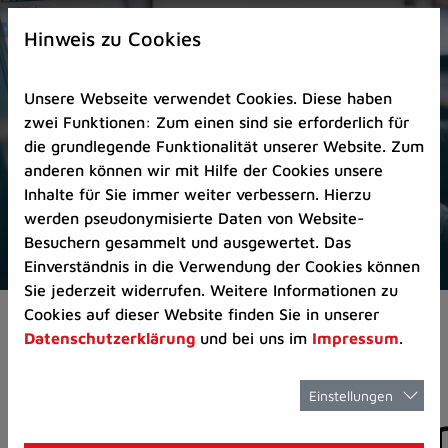
Zur
×
Startseite
Hinweis zu Cookies
(Schnelltaste
0)
Unsere Webseite verwendet Cookies. Diese haben
Zum
zwei Funktionen: Zum einen sind sie erforderlich für
Seitenanfang
die grundlegende Funktionalität unserer Website. Zum
springen
anderen können wir mit Hilfe der Cookies unsere
(Schnelltaste
Inhalte für Sie immer weiter verbessern. Hierzu
A)
werden pseudonymisierte Daten von Website-
Zur
Besuchern gesammelt und ausgewertet. Das
Navigation/Menü
Einverständnis in die Verwendung der Cookies können
springen
Sie jederzeit widerrufen. Weitere Informationen zu
(Schnelltaste
Cookies auf dieser Website finden Sie in unserer
Pressemeldungen
M)
Datenschutzerklärung
und bei uns im
Impressum
.
Zur
Suche
springen
Einstellungen
Pressemitteilunge
(Schnelltaste
8)