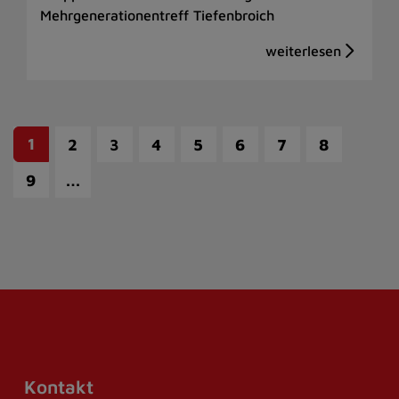
Mehrgenerationentreff Tiefenbroich
1
2
3
4
5
6
7
8
…
9
Kontakt