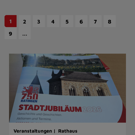
1
2
3
4
5
6
7
8
…
9
Veranstaltungen |
Rathaus