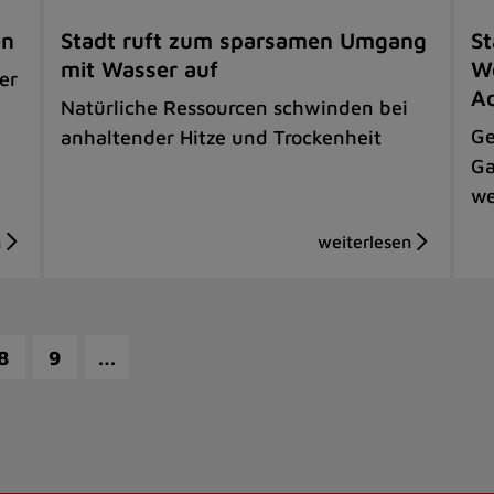
en
Stadt ruft zum sparsamen Umgang
St
mit Wasser auf
We
er
Ad
Natürliche Ressourcen schwinden bei
Ge
anhaltender Hitze und Trockenheit
Ga
we
…
8
9