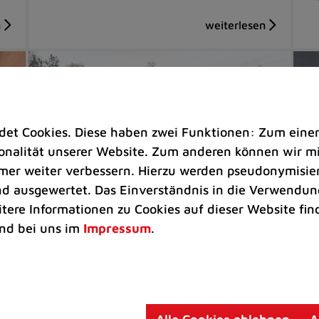
t Cookies. Diese haben zwei Funktionen: Zum einen s
nalität unserer Website. Zum anderen können wir mit
immer weiter verbessern. Hierzu werden pseudonymisie
 ausgewertet. Das Einverständnis in die Verwendung
itere Informationen zu Cookies auf dieser Website fin
Rathaus
Ve
nd bei uns im
Impressum
.
Wertstoffhof schließt am Mittwoch
Su
und Donnerstag um 12.30 Uhr
Be
Neue Hitzeschutzregelung bei
un