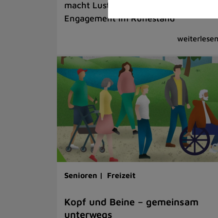
macht Lust auf ehrenamtliches
Engagement im Ruhestand
Senioren |
Freizeit
Kopf und Beine – gemeinsam
unterwegs