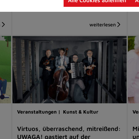
Alle Cookies ablehnen
A
Temperaturen über 33 Grad Celsius
Veranstaltungen |
Kunst & Kultur
Ve
Virtuos, überraschend, mitreißend:
Mi
UWAGA! gastiert auf der
un