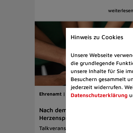
Hinweis zu Cookies
Unsere Webseite verwende
die grundlegende Funktio
unsere Inhalte für Sie 
Besuchern gesammelt und
jederzeit widerrufen. We
Ehrenamt |
Veranstaltungen |
Soziales
Datenschutzerklärung
u
Nach dem Berufsleben Zeit für
Herzensprojekte
Talkveranstaltung am 22. September