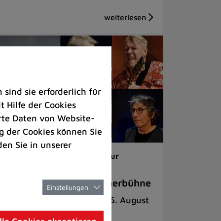
ind sie erforderlich für
 Hilfe der Cookies
rte Daten von Website-
 der Cookies können Sie
den Sie in unserer
ranstaltungen |
Kunst & Kultur
nset Jazz auf der Sommerbühne
Einstellungen
liebte Konzert-Reihe am 26. August
ter freiem Himmel