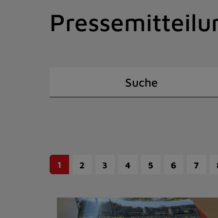
Zum
Pressemitteilu
Inhalt
springen
(Schnelltaste
I)
Suche
1
2
3
4
5
6
7