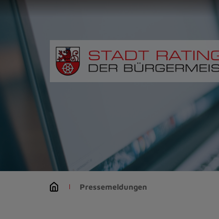
Zur
Startseite
(Schnelltaste
0)
Zum
Seitenanfang
springen
(Schnelltaste
A)
Zur
Navigation/Menü
springen
(Schnelltaste
M)
Zur
Suche
Pressemeldungen
springen
(Schnelltaste
8)