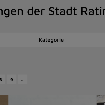
ngen der Stadt Rat
Kategorie
…
8
9