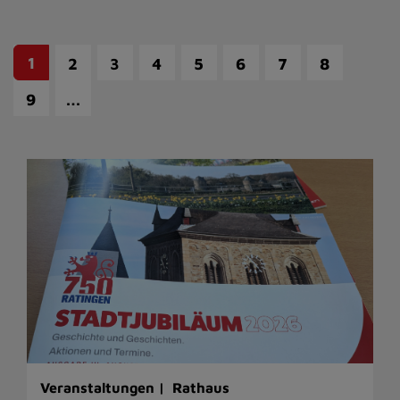
1
2
3
4
5
6
7
8
…
9
Veranstaltungen |
Rathaus