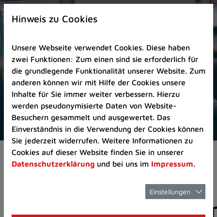
Zur
×
Startseite
Hinweis zu Cookies
(Schnelltaste
0)
Unsere Webseite verwendet Cookies. Diese haben
Zum
zwei Funktionen: Zum einen sind sie erforderlich für
Seitenanfang
die grundlegende Funktionalität unserer Website. Zum
springen
anderen können wir mit Hilfe der Cookies unsere
(Schnelltaste
Inhalte für Sie immer weiter verbessern. Hierzu
A)
werden pseudonymisierte Daten von Website-
Zur
Besuchern gesammelt und ausgewertet. Das
Navigation/Menü
Einverständnis in die Verwendung der Cookies können
springen
Sie jederzeit widerrufen. Weitere Informationen zu
(Schnelltaste
Cookies auf dieser Website finden Sie in unserer
Pressemeldungen
M)
Datenschutzerklärung
und bei uns im
Impressum
.
Zur
Suche
springen
Einstellungen
Pressemitteilunge
(Schnelltaste
8)