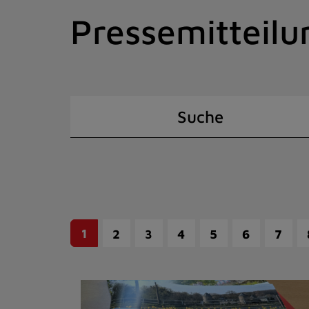
Zum
Pressemitteilu
Inhalt
springen
(Schnelltaste
I)
Suche
1
2
3
4
5
6
7