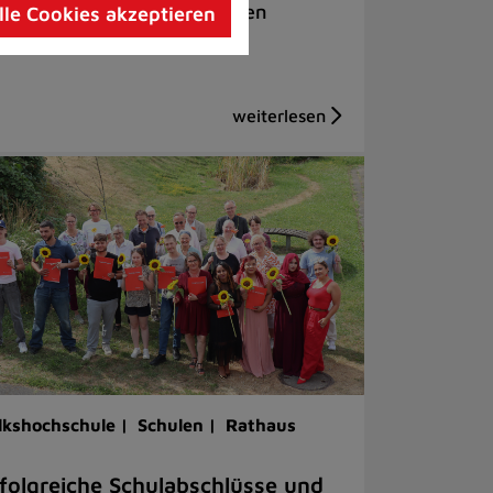
ele Entscheidungen getroffen
lle Cookies akzeptieren
lkshochschule |
Schulen |
Rathaus
folgreiche Schulabschlüsse und