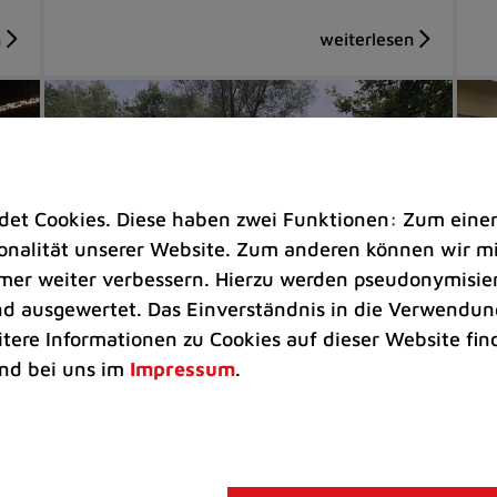
t Cookies. Diese haben zwei Funktionen: Zum einen s
nalität unserer Website. Zum anderen können wir mit
immer weiter verbessern. Hierzu werden pseudonymisie
 ausgewertet. Das Einverständnis in die Verwendung
itere Informationen zu Cookies auf dieser Website fin
Rathaus
Ra
nd bei uns im
Impressum
.
Eisenzeitliches Gehöft wegen
Wi
Baufälligkeit abgetragen
Ju
Im Zuge der Gefahrenabwehr war
Vo