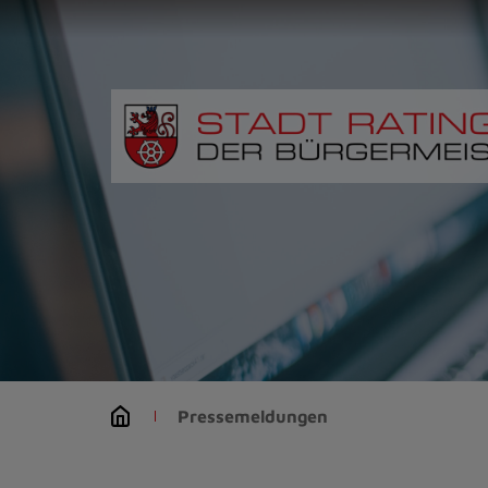
Zur
Startseite
(Schnelltaste
0)
Zum
Seitenanfang
springen
(Schnelltaste
A)
Zur
Navigation/Menü
springen
(Schnelltaste
M)
Zur
Suche
Pressemeldungen
springen
(Schnelltaste
8)