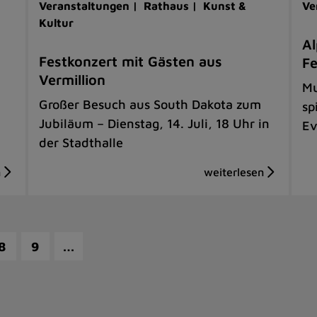
Veranstaltungen |
Rathaus |
Kunst &
Ve
Kultur
Al
Festkonzert mit Gästen aus
F
Vermillion
Mu
Großer Besuch aus South Dakota zum
sp
Jubiläum – Dienstag, 14. Juli, 18 Uhr in
Ev
der Stadthalle
…
8
9