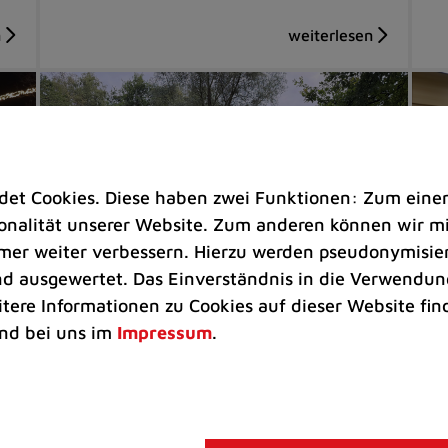
t Cookies. Diese haben zwei Funktionen: Zum einen s
nalität unserer Website. Zum anderen können wir mit
immer weiter verbessern. Hierzu werden pseudonymisie
 ausgewertet. Das Einverständnis in die Verwendung
itere Informationen zu Cookies auf dieser Website fin
Rathaus
Ra
nd bei uns im
Impressum
.
Eisenzeitliches Gehöft wegen
Wi
Baufälligkeit abgetragen
Ju
Im Zuge der Gefahrenabwehr war
Vo