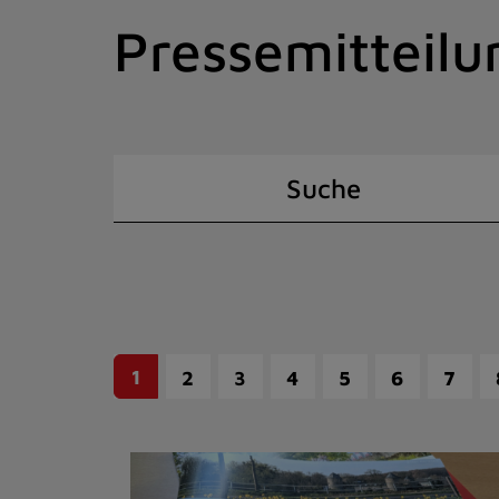
Zum
Pressemitteilu
Inhalt
springen
(Schnelltaste
I)
Suche
1
2
3
4
5
6
7