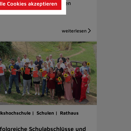
ele Entscheidungen getroffen
lle Cookies akzeptieren
lkshochschule |
Schulen |
Rathaus
folgreiche Schulabschlüsse und