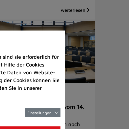
ind sie erforderlich für
 Hilfe der Cookies
rte Daten von Website-
 der Cookies können Sie
den Sie in unserer
thaus |
Politik
chtige Ratsbeschlüsse vom 14.
Einstellungen
li im Überblick
r der Sommerpause wurden noch