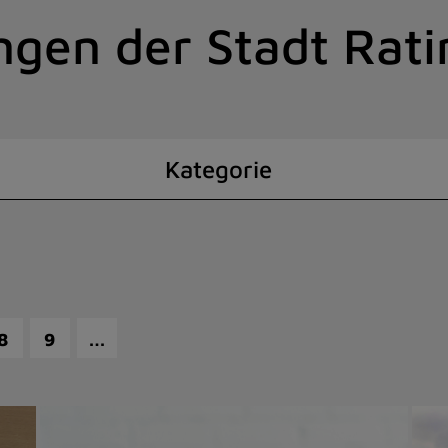
ngen der Stadt Rat
Kategorie
…
8
9