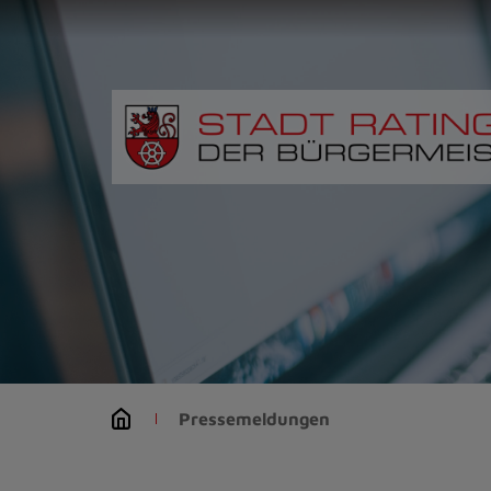
Zur
Startseite
(Schnelltaste
0)
Zum
Seitenanfang
springen
(Schnelltaste
A)
Zur
Navigation/Menü
springen
(Schnelltaste
M)
Zur
Suche
Pressemeldungen
springen
(Schnelltaste
8)