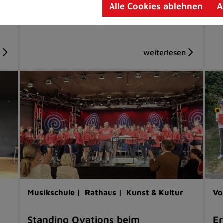
en
Abriss unumgänglich
vi
Alle Cookies ablehnen
A
Musikschule |
Rathaus |
Kunst & Kultur
Vo
Standing Ovations beim
Er