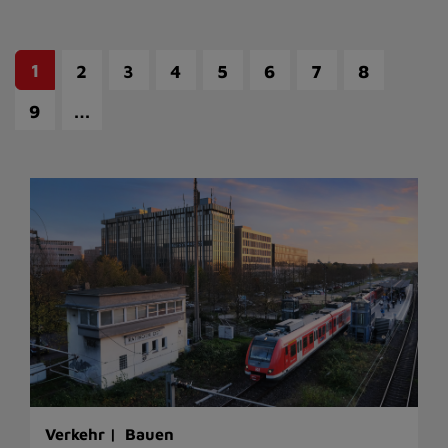
1
2
3
4
5
6
7
8
…
9
Verkehr |
Bauen