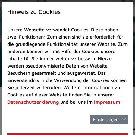
Zur
×
Startseite
Hinweis zu Cookies
(Schnelltaste
0)
Unsere Webseite verwendet Cookies. Diese haben
Zum
zwei Funktionen: Zum einen sind sie erforderlich für
Seitenanfang
die grundlegende Funktionalität unserer Website. Zum
springen
anderen können wir mit Hilfe der Cookies unsere
(Schnelltaste
Inhalte für Sie immer weiter verbessern. Hierzu
A)
werden pseudonymisierte Daten von Website-
Zur
Besuchern gesammelt und ausgewertet. Das
Navigation/Menü
Einverständnis in die Verwendung der Cookies können
springen
Sie jederzeit widerrufen. Weitere Informationen zu
(Schnelltaste
Cookies auf dieser Website finden Sie in unserer
Pressemeldungen
M)
Datenschutzerklärung
und bei uns im
Impressum
.
Zur
Suche
springen
Einstellungen
Pressemitteilunge
(Schnelltaste
8)