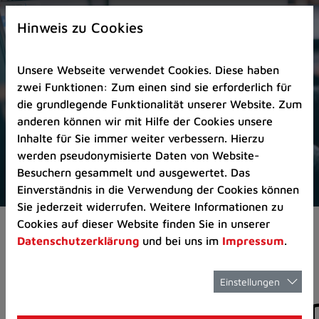
Zur
×
Startseite
Hinweis zu Cookies
(Schnelltaste
0)
Unsere Webseite verwendet Cookies. Diese haben
Zum
zwei Funktionen: Zum einen sind sie erforderlich für
Seitenanfang
die grundlegende Funktionalität unserer Website. Zum
springen
anderen können wir mit Hilfe der Cookies unsere
(Schnelltaste
Inhalte für Sie immer weiter verbessern. Hierzu
A)
werden pseudonymisierte Daten von Website-
Zur
Besuchern gesammelt und ausgewertet. Das
Navigation/Menü
Einverständnis in die Verwendung der Cookies können
springen
Sie jederzeit widerrufen. Weitere Informationen zu
(Schnelltaste
Cookies auf dieser Website finden Sie in unserer
Pressemeldungen
M)
Datenschutzerklärung
und bei uns im
Impressum
.
Zur
Suche
springen
Einstellungen
Pressemitteilunge
(Schnelltaste
8)