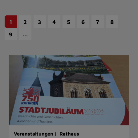
1
2
3
4
5
6
7
8
…
9
Veranstaltungen |
Rathaus