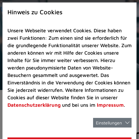
Zur
×
Startseite
Hinweis zu Cookies
(Schnelltaste
0)
Unsere Webseite verwendet Cookies. Diese haben
Zum
zwei Funktionen: Zum einen sind sie erforderlich für
Seitenanfang
die grundlegende Funktionalität unserer Website. Zum
springen
anderen können wir mit Hilfe der Cookies unsere
(Schnelltaste
Inhalte für Sie immer weiter verbessern. Hierzu
A)
werden pseudonymisierte Daten von Website-
Zur
Besuchern gesammelt und ausgewertet. Das
Navigation/Menü
Einverständnis in die Verwendung der Cookies können
springen
Sie jederzeit widerrufen. Weitere Informationen zu
(Schnelltaste
Cookies auf dieser Website finden Sie in unserer
Pressemeldungen
M)
Datenschutzerklärung
und bei uns im
Impressum
.
Zur
Suche
springen
Einstellungen
Pressemitteilunge
(Schnelltaste
8)