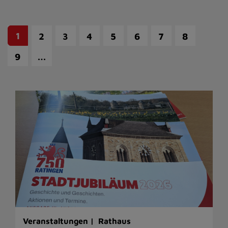
1
2
3
4
5
6
7
8
…
9
Veranstaltungen |
Rathaus