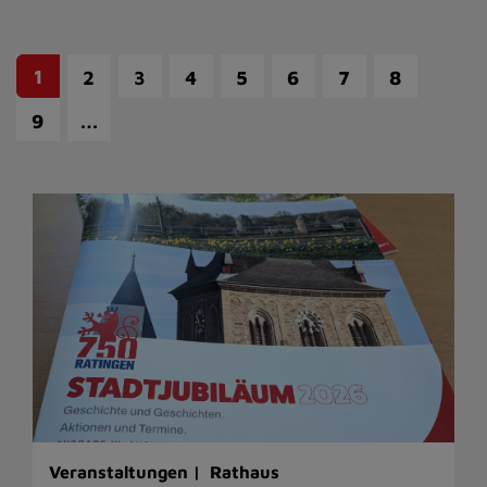
1
2
3
4
5
6
7
8
…
9
Veranstaltungen |
Rathaus