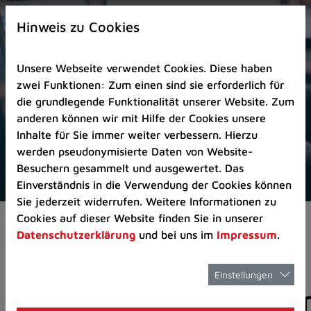
Zur
×
Startseite
Hinweis zu Cookies
(Schnelltaste
0)
Unsere Webseite verwendet Cookies. Diese haben
Zum
zwei Funktionen: Zum einen sind sie erforderlich für
Seitenanfang
die grundlegende Funktionalität unserer Website. Zum
springen
anderen können wir mit Hilfe der Cookies unsere
(Schnelltaste
Inhalte für Sie immer weiter verbessern. Hierzu
A)
werden pseudonymisierte Daten von Website-
Zur
Besuchern gesammelt und ausgewertet. Das
Navigation/Menü
Einverständnis in die Verwendung der Cookies können
springen
Sie jederzeit widerrufen. Weitere Informationen zu
(Schnelltaste
Cookies auf dieser Website finden Sie in unserer
Pressemeldungen
M)
Datenschutzerklärung
und bei uns im
Impressum
.
Zur
Suche
springen
Einstellungen
Pressemitteilunge
(Schnelltaste
8)