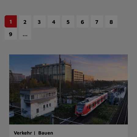
1
2
3
4
5
6
7
8
…
9
Verkehr |
Bauen