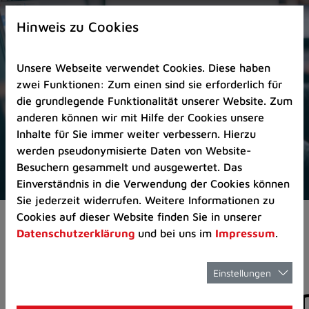
Zur
×
Startseite
Hinweis zu Cookies
(Schnelltaste
0)
Unsere Webseite verwendet Cookies. Diese haben
Zum
zwei Funktionen: Zum einen sind sie erforderlich für
Seitenanfang
die grundlegende Funktionalität unserer Website. Zum
springen
anderen können wir mit Hilfe der Cookies unsere
(Schnelltaste
Inhalte für Sie immer weiter verbessern. Hierzu
A)
werden pseudonymisierte Daten von Website-
Zur
Besuchern gesammelt und ausgewertet. Das
Navigation/Menü
Einverständnis in die Verwendung der Cookies können
springen
Sie jederzeit widerrufen. Weitere Informationen zu
(Schnelltaste
Cookies auf dieser Website finden Sie in unserer
Pressemeldungen
M)
Datenschutzerklärung
und bei uns im
Impressum
.
Zur
Suche
springen
Einstellungen
Pressemitteilunge
(Schnelltaste
8)