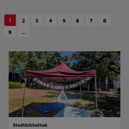
1
2
3
4
5
6
7
8
…
9
Stadtbibliothek