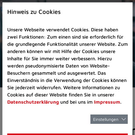
Zur
×
Startseite
Hinweis zu Cookies
(Schnelltaste
0)
Unsere Webseite verwendet Cookies. Diese haben
Zum
zwei Funktionen: Zum einen sind sie erforderlich für
Seitenanfang
die grundlegende Funktionalität unserer Website. Zum
springen
anderen können wir mit Hilfe der Cookies unsere
(Schnelltaste
Inhalte für Sie immer weiter verbessern. Hierzu
A)
werden pseudonymisierte Daten von Website-
Zur
Besuchern gesammelt und ausgewertet. Das
Navigation/Menü
Einverständnis in die Verwendung der Cookies können
springen
Sie jederzeit widerrufen. Weitere Informationen zu
(Schnelltaste
Cookies auf dieser Website finden Sie in unserer
Pressemeldungen
M)
Datenschutzerklärung
und bei uns im
Impressum
.
Zur
Suche
springen
Einstellungen
Pressemitteilunge
(Schnelltaste
8)