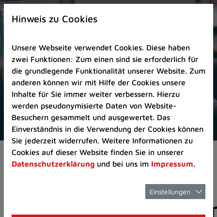
Zur
×
Startseite
Hinweis zu Cookies
(Schnelltaste
0)
Unsere Webseite verwendet Cookies. Diese haben
Zum
zwei Funktionen: Zum einen sind sie erforderlich für
Seitenanfang
die grundlegende Funktionalität unserer Website. Zum
springen
anderen können wir mit Hilfe der Cookies unsere
(Schnelltaste
Inhalte für Sie immer weiter verbessern. Hierzu
A)
werden pseudonymisierte Daten von Website-
Zur
Besuchern gesammelt und ausgewertet. Das
Navigation/Menü
Einverständnis in die Verwendung der Cookies können
springen
Sie jederzeit widerrufen. Weitere Informationen zu
(Schnelltaste
Cookies auf dieser Website finden Sie in unserer
Pressemeldungen
M)
Datenschutzerklärung
und bei uns im
Impressum
.
Zur
Suche
springen
Einstellungen
Pressemitteilunge
(Schnelltaste
8)