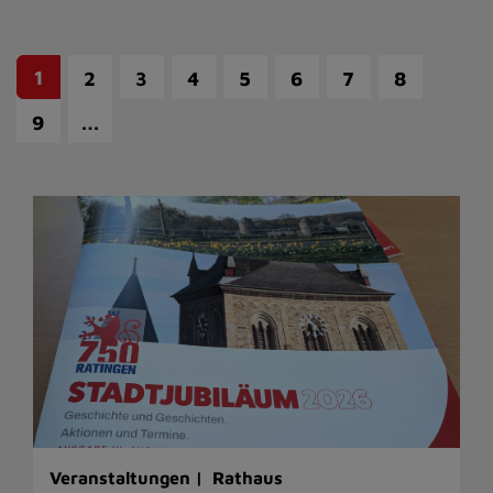
1
2
3
4
5
6
7
8
…
9
Veranstaltungen |
Rathaus