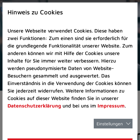
Zur
×
Startseite
Hinweis zu Cookies
(Schnelltaste
0)
Unsere Webseite verwendet Cookies. Diese haben
Zum
zwei Funktionen: Zum einen sind sie erforderlich für
Seitenanfang
die grundlegende Funktionalität unserer Website. Zum
springen
anderen können wir mit Hilfe der Cookies unsere
(Schnelltaste
Inhalte für Sie immer weiter verbessern. Hierzu
A)
werden pseudonymisierte Daten von Website-
Zur
Besuchern gesammelt und ausgewertet. Das
Navigation/Menü
Einverständnis in die Verwendung der Cookies können
springen
Sie jederzeit widerrufen. Weitere Informationen zu
(Schnelltaste
Cookies auf dieser Website finden Sie in unserer
Pressemeldungen
M)
Datenschutzerklärung
und bei uns im
Impressum
.
Zur
Suche
springen
Einstellungen
Pressemitteilunge
(Schnelltaste
8)