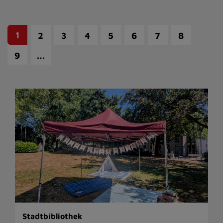
1
2
3
4
5
6
7
8
…
9
Stadtbibliothek