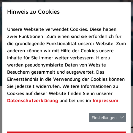
Zur
×
Startseite
Hinweis zu Cookies
(Schnelltaste
0)
Unsere Webseite verwendet Cookies. Diese haben
Zum
zwei Funktionen: Zum einen sind sie erforderlich für
Seitenanfang
die grundlegende Funktionalität unserer Website. Zum
springen
anderen können wir mit Hilfe der Cookies unsere
(Schnelltaste
Inhalte für Sie immer weiter verbessern. Hierzu
A)
werden pseudonymisierte Daten von Website-
Zur
Besuchern gesammelt und ausgewertet. Das
Navigation/Menü
Einverständnis in die Verwendung der Cookies können
springen
Sie jederzeit widerrufen. Weitere Informationen zu
(Schnelltaste
Cookies auf dieser Website finden Sie in unserer
Pressemeldungen
M)
Datenschutzerklärung
und bei uns im
Impressum
.
Zur
Suche
springen
Einstellungen
Pressemitteilunge
(Schnelltaste
8)