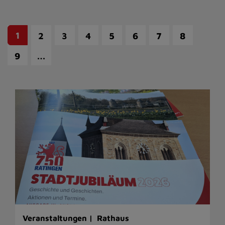
1
2
3
4
5
6
7
8
…
9
Veranstaltungen |
Rathaus