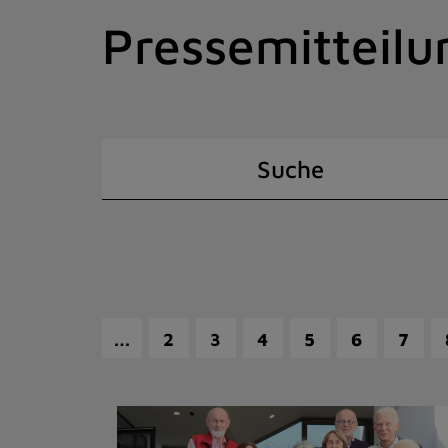
Zum
Pressemitteilu
Inhalt
springen
(Schnelltaste
I)
Suche
…
2
3
4
5
6
7