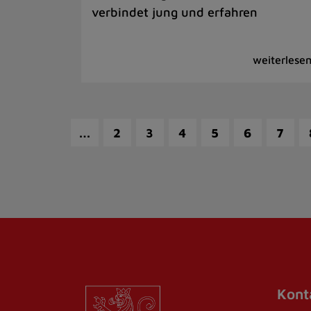
verbindet jung und erfahren
…
2
3
4
5
6
7
Kont