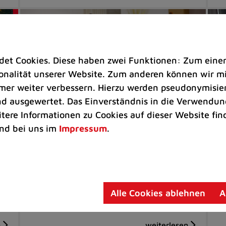
t Cookies. Diese haben zwei Funktionen: Zum einen s
nalität unserer Website. Zum anderen können wir mit
immer weiter verbessern. Hierzu werden pseudonymisie
 ausgewertet. Das Einverständnis in die Verwendung
itere Informationen zu Cookies auf dieser Website fin
nd bei uns im
Impressum
.
Veranstaltungen |
Musikschule
Se
r
Musical „Herr der Diebe“: Die
Se
Musikschule feiert ihren Chor
zu
Aufführungen am 24. November und
Vo
Alle Cookies ablehnen
A
15. Dezember