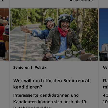
Senioren |
Politik
Ve
Wer will noch für den Seniorenrat
Ra
kandidieren?
mi
Interessierte Kandidatinnen und
40
Kandidaten können sich noch bis 19.
10