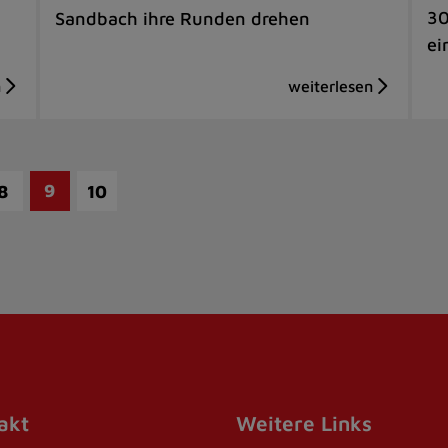
30
Sandbach ihre Runden drehen
ei
9
8
10
akt
Weitere Links