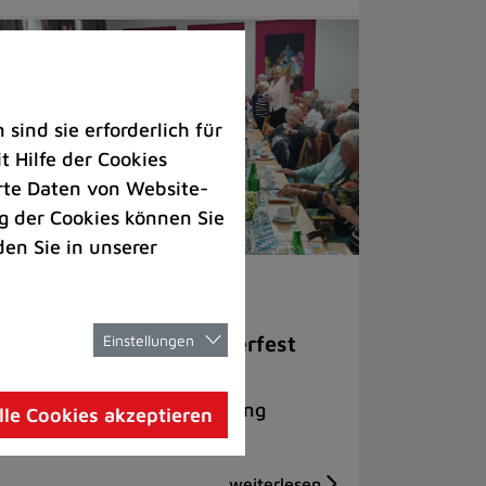
ind sie erforderlich für
 Hilfe der Cookies
rte Daten von Website-
 der Cookies können Sie
den Sie in unserer
nioren
Einstellungen
niorentreff Süd: Oktoberfest
m 40. Jubiläum
lles Haus und tolle Stimmung
lle Cookies akzeptieren