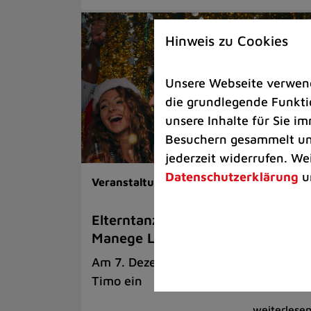
Hinweis zu Cookies
Unsere Webseite verwende
die grundlegende Funktio
unsere Inhalte für Sie 
Besuchern gesammelt und
jederzeit widerrufen. We
Datenschutzerklärung
u
Veranstaltungen
Elterntanz: Nikolaus-Edition in de
Manege Lintorf
Am 7. Dezember ab 21 Uhr heizt DJ
Timo ein