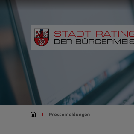
Zur
Startseite
(Schnelltaste
0)
Zum
Seitenanfang
springen
(Schnelltaste
A)
Zur
Navigation/Menü
springen
(Schnelltaste
M)
Zur
Suche
Pressemeldungen
springen
(Schnelltaste
8)