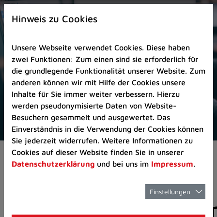
Zur
×
Startseite
Hinweis zu Cookies
(Schnelltaste
0)
Unsere Webseite verwendet Cookies. Diese haben
Zum
zwei Funktionen: Zum einen sind sie erforderlich für
Seitenanfang
die grundlegende Funktionalität unserer Website. Zum
springen
anderen können wir mit Hilfe der Cookies unsere
(Schnelltaste
Inhalte für Sie immer weiter verbessern. Hierzu
A)
werden pseudonymisierte Daten von Website-
Zur
Besuchern gesammelt und ausgewertet. Das
Navigation/Menü
Einverständnis in die Verwendung der Cookies können
springen
Sie jederzeit widerrufen. Weitere Informationen zu
(Schnelltaste
Cookies auf dieser Website finden Sie in unserer
Pressemeldungen
M)
Datenschutzerklärung
und bei uns im
Impressum
.
Zur
Suche
springen
Einstellungen
Pressemitteilunge
(Schnelltaste
8)