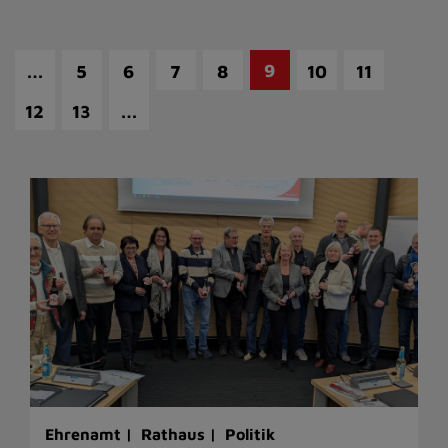
…
9
5
6
7
8
10
11
…
12
13
Ehrenamt |
Rathaus |
Politik