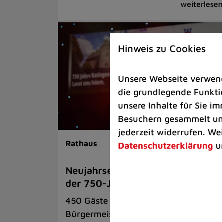
Hinweis zu Cookies
Unsere Webseite verwende
die grundlegende Funktio
unsere Inhalte für Sie 
Besuchern gesammelt und
jederzeit widerrufen. We
Rathaus
Datenschutzerklärung
u
Neujahrsempfang 2026 als Aufta
der 750-Jahr-Feierlichkeiten
450 Gäste waren der Einladung von
Bürgermeister Patrick Anders gefolgt