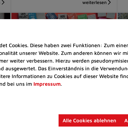
t Cookies. Diese haben zwei Funktionen: Zum einen s
nalität unserer Website. Zum anderen können wir mit
immer weiter verbessern. Hierzu werden pseudonymisie
 ausgewertet. Das Einverständnis in die Verwendung
itere Informationen zu Cookies auf dieser Website fin
Rathaus
Ki
nd bei uns im
Impressum
.
kt
Jetzt für den Ratinger
Am
Nachhaltigkeitspreis bewerben
in
Zum vierten Mal würdigt die Stadt
Pü
Alle Cookies ablehnen
A
bürgerschaftliches Engagement
An