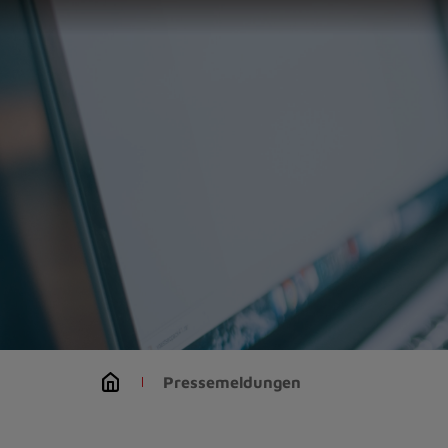
Zur
Startseite
(Schnelltaste
0)
Zum
Seitenanfang
springen
(Schnelltaste
A)
Zur
Navigation/Menü
springen
(Schnelltaste
M)
Zur
Suche
Pressemeldungen
springen
(Schnelltaste
8)