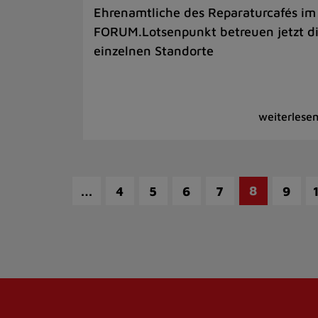
Ehrenamtliche des Reparaturcafés im
FORUM.Lotsenpunkt betreuen jetzt d
einzelnen Standorte
…
8
4
5
6
7
9