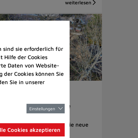
ind sie erforderlich für
 Hilfe der Cookies
rte Daten von Website-
 der Cookies können Sie
den Sie in unserer
nder & Jugend |
Rathaus
 Efeuweg entsteht eine
Einstellungen
klusive Spiellandschaft
nktlich zum Frühjahr soll die neue
lle Cookies akzeptieren
lage fertiggestellt sein