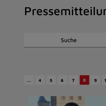
Zum
Pressemitteilu
Inhalt
springen
(Schnelltaste
I)
Suche
…
8
4
5
6
7
9