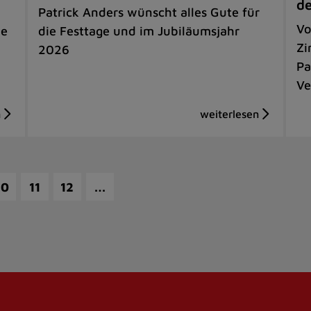
de
Patrick Anders wünscht alles Gute für
Vo
ie
die Festtage und im Jubiläumsjahr
Zi
2026
Pa
Ve
…
10
11
12