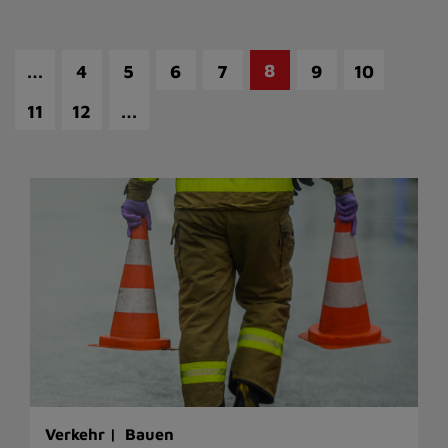
…
8
4
5
6
7
9
10
…
11
12
Verkehr |
Bauen