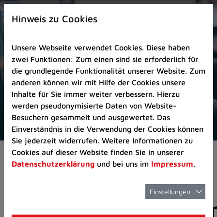
Zur
×
Startseite
Hinweis zu Cookies
(Schnelltaste
0)
Unsere Webseite verwendet Cookies. Diese haben
Zum
zwei Funktionen: Zum einen sind sie erforderlich für
Seitenanfang
die grundlegende Funktionalität unserer Website. Zum
springen
anderen können wir mit Hilfe der Cookies unsere
(Schnelltaste
Inhalte für Sie immer weiter verbessern. Hierzu
A)
werden pseudonymisierte Daten von Website-
Zur
Besuchern gesammelt und ausgewertet. Das
Navigation/Menü
Einverständnis in die Verwendung der Cookies können
springen
Sie jederzeit widerrufen. Weitere Informationen zu
(Schnelltaste
Cookies auf dieser Website finden Sie in unserer
Pressemeldungen
M)
Datenschutzerklärung
und bei uns im
Impressum
.
Zur
Suche
springen
Einstellungen
Pressemitteilunge
(Schnelltaste
8)