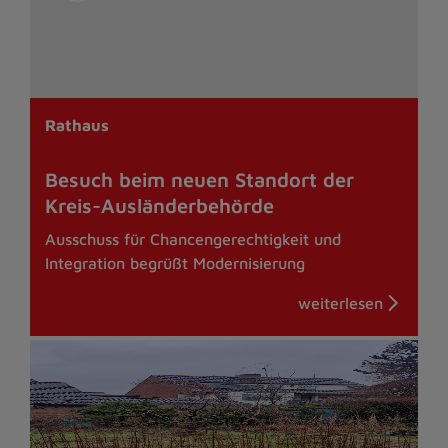
Rathaus
Besuch beim neuen Standort der
Kreis-Ausländerbehörde
Ausschuss für Chancengerechtigkeit und
Integration begrüßt Modernisierung