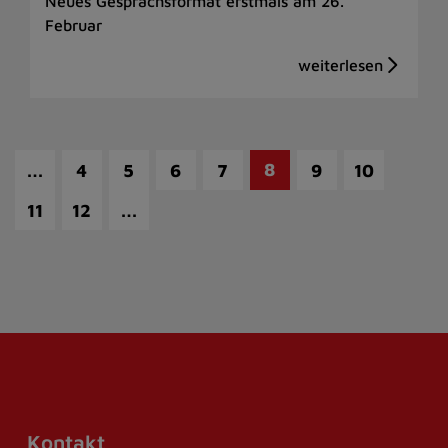
Neues Gesprächsformat erstmals am 26.
Februar
…
8
4
5
6
7
9
10
…
11
12
Kontakt