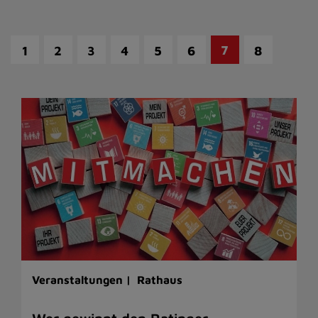
7
1
2
3
4
5
6
8
Veranstaltungen |
Rathaus