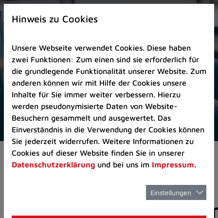
Zur
×
Startseite
Hinweis zu Cookies
(Schnelltaste
0)
Unsere Webseite verwendet Cookies. Diese haben
Zum
zwei Funktionen: Zum einen sind sie erforderlich für
Seitenanfang
die grundlegende Funktionalität unserer Website. Zum
springen
anderen können wir mit Hilfe der Cookies unsere
(Schnelltaste
Inhalte für Sie immer weiter verbessern. Hierzu
A)
werden pseudonymisierte Daten von Website-
Zur
Besuchern gesammelt und ausgewertet. Das
Navigation/Menü
Einverständnis in die Verwendung der Cookies können
springen
Sie jederzeit widerrufen. Weitere Informationen zu
(Schnelltaste
Cookies auf dieser Website finden Sie in unserer
Pressemeldungen
M)
Datenschutzerklärung
und bei uns im
Impressum
.
Zur
Suche
springen
Einstellungen
Pressemitteilunge
(Schnelltaste
8)