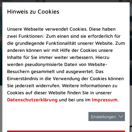
Zur
×
Startseite
Hinweis zu Cookies
(Schnelltaste
0)
Unsere Webseite verwendet Cookies. Diese haben
Zum
zwei Funktionen: Zum einen sind sie erforderlich für
Seitenanfang
die grundlegende Funktionalität unserer Website. Zum
springen
anderen können wir mit Hilfe der Cookies unsere
(Schnelltaste
Inhalte für Sie immer weiter verbessern. Hierzu
A)
werden pseudonymisierte Daten von Website-
Zur
Besuchern gesammelt und ausgewertet. Das
Navigation/Menü
Einverständnis in die Verwendung der Cookies können
springen
Sie jederzeit widerrufen. Weitere Informationen zu
(Schnelltaste
Cookies auf dieser Website finden Sie in unserer
Pressemeldungen
M)
Datenschutzerklärung
und bei uns im
Impressum
.
Zur
Suche
springen
Einstellungen
Pressemitteilunge
(Schnelltaste
8)