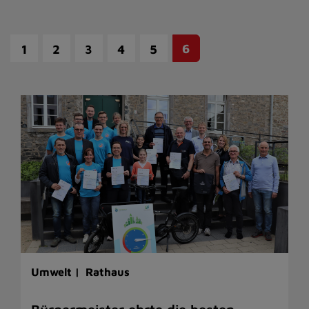
6
1
2
3
4
5
Umwelt |
Rathaus