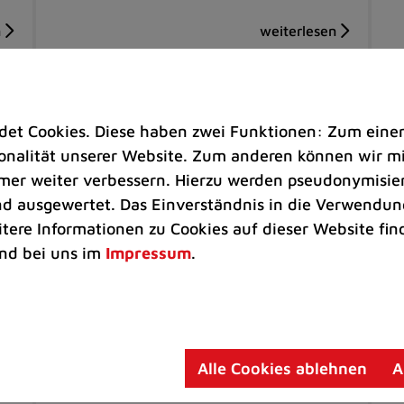
t Cookies. Diese haben zwei Funktionen: Zum einen s
nalität unserer Website. Zum anderen können wir mit
immer weiter verbessern. Hierzu werden pseudonymisie
 ausgewertet. Das Einverständnis in die Verwendung
itere Informationen zu Cookies auf dieser Website fin
nd bei uns im
Impressum
.
Kinder & Jugend |
Rathaus
Um
Kita-Platz-Vergabe startet am 2.
S
Februar
St
Alle Cookies ablehnen
A
Verfahren wird in drei Wellen bis Mitte
Au