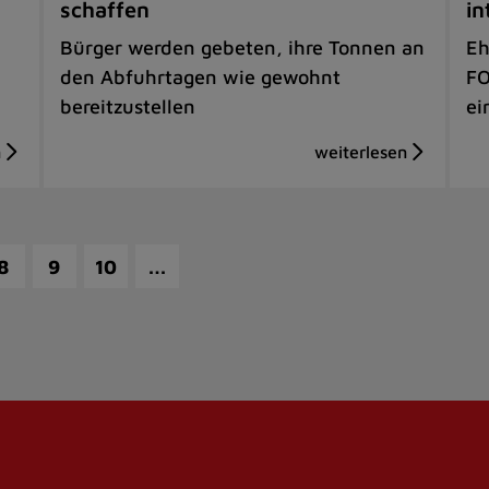
schaffen
in
Bürger werden gebeten, ihre Tonnen an
Eh
den Abfuhrtagen wie gewohnt
FO
bereitzustellen
ei
…
8
9
10