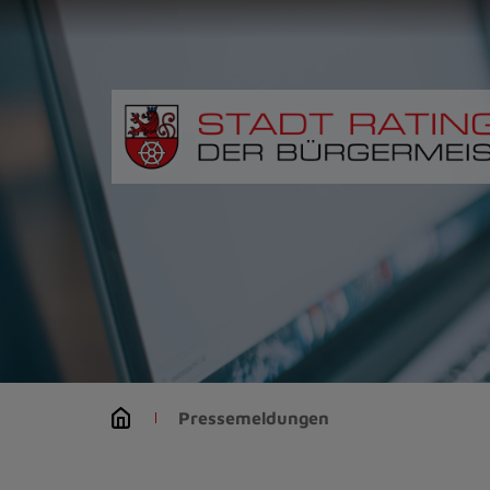
Zur
Startseite
(Schnelltaste
0)
Zum
Seitenanfang
springen
(Schnelltaste
A)
Zur
Navigation/Menü
springen
(Schnelltaste
M)
Zur
Suche
Pressemeldungen
springen
(Schnelltaste
8)