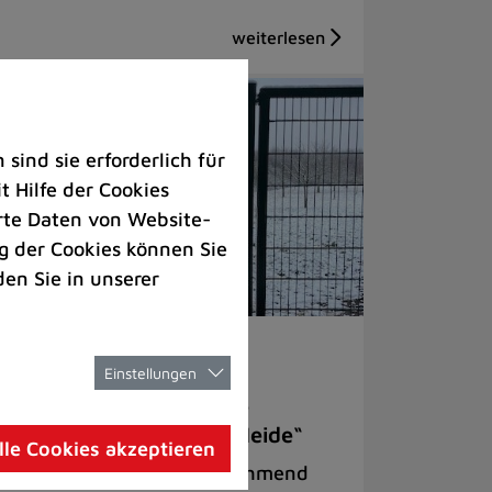
ind sie erforderlich für
 Hilfe der Cookies
rte Daten von Website-
 der Cookies können Sie
den Sie in unserer
welt |
Rathaus
Einstellungen
chutzmaßnahmen für die
reuobstwiese „Hahner Heide“
lle Cookies akzeptieren
sgleichsfläche wurde zunehmend