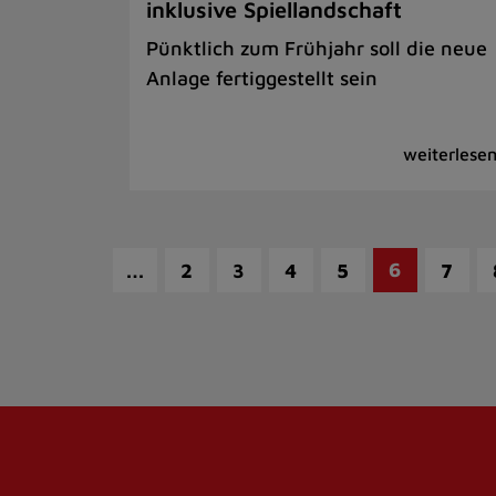
inklusive Spiellandschaft
Pünktlich zum Frühjahr soll die neue
Anlage fertiggestellt sein
…
6
2
3
4
5
7