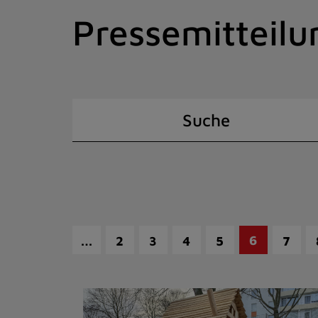
Zum
Pressemitteilu
Inhalt
springen
(Schnelltaste
I)
Suche
…
6
2
3
4
5
7