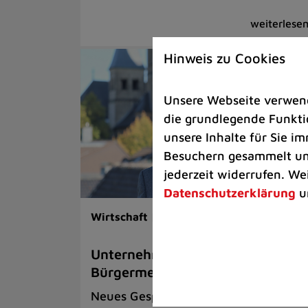
Hinweis zu Cookies
Unsere Webseite verwende
die grundlegende Funktio
unsere Inhalte für Sie 
Besuchern gesammelt und
jederzeit widerrufen. We
Datenschutzerklärung
u
Wirtschaft |
Rathaus
Unternehmersprechstunde bei
Bürgermeister Patrick Anders
Neues Gesprächsformat erstmals am