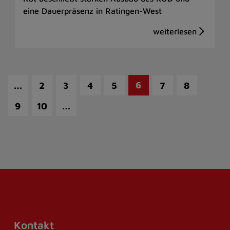
eine Dauerpräsenz in Ratingen-West
…
6
2
3
4
5
7
8
…
9
10
Kontakt