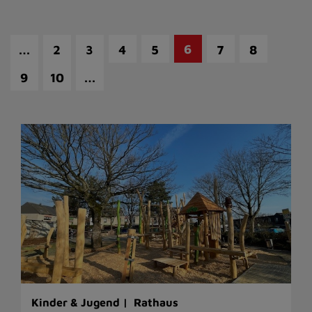
…
6
2
3
4
5
7
8
…
9
10
Kinder & Jugend |
Rathaus