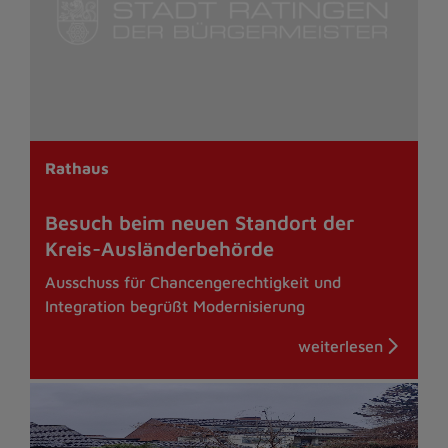
Rathaus
Besuch beim neuen Standort der
Kreis-Ausländerbehörde
Ausschuss für Chancengerechtigkeit und
Integration begrüßt Modernisierung