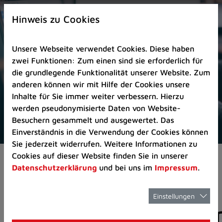
Zur
×
Startseite
Hinweis zu Cookies
(Schnelltaste
0)
Unsere Webseite verwendet Cookies. Diese haben
Zum
zwei Funktionen: Zum einen sind sie erforderlich für
Seitenanfang
die grundlegende Funktionalität unserer Website. Zum
springen
anderen können wir mit Hilfe der Cookies unsere
(Schnelltaste
Inhalte für Sie immer weiter verbessern. Hierzu
A)
werden pseudonymisierte Daten von Website-
Zur
Besuchern gesammelt und ausgewertet. Das
Navigation/Menü
Einverständnis in die Verwendung der Cookies können
springen
Sie jederzeit widerrufen. Weitere Informationen zu
(Schnelltaste
Cookies auf dieser Website finden Sie in unserer
Pressemeldungen
M)
Datenschutzerklärung
und bei uns im
Impressum
.
Zur
Suche
springen
Einstellungen
Pressemitteilunge
(Schnelltaste
8)