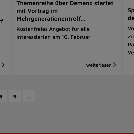
Themenreihe über Demenz startet
Sp
mit Vortrag im
de
Mehrgenerationentreff…
rf
Vo
Kostenfreies Angebot für alle
Zi
Interessierten am 10. Februar
Pa
Ve
…
8
9