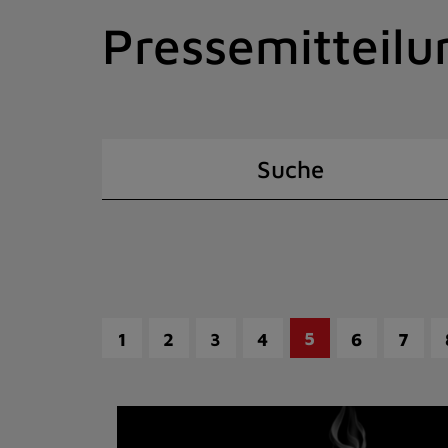
Zum
Pressemitteilu
Inhalt
springen
(Schnelltaste
I)
Suche
5
1
2
3
4
6
7