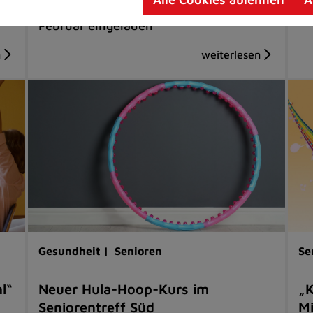
Interessierte sind zur Teilnahme am 26.
Februar eingeladen
Gesundheit |
Senioren
Se
l“
Neuer Hula-Hoop-Kurs im
„K
Seniorentreff Süd
Mi