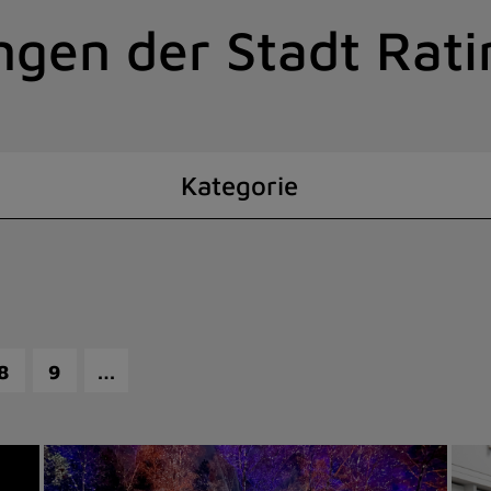
ngen der Stadt Rat
Kategorie
…
8
9