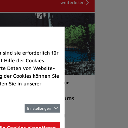
ind sie erforderlich für
 Hilfe der Cookies
rte Daten von Website-
 der Cookies können Sie
ranstaltungen |
Kunst & Kultur
den Sie in unserer
ahresvorschau des Museums
tingen
Einstellungen
elfältiges Ausstellungs- und
ranstaltungsprogramm
lle Cookies akzeptieren