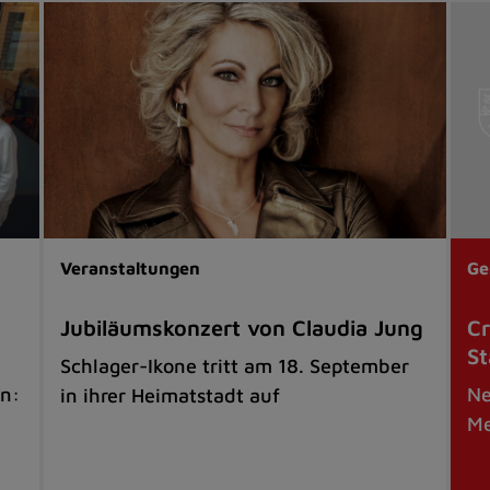
Veranstaltungen
Ge
Jubiläumskonzert von Claudia Jung
Cr
St
Schlager-Ikone tritt am 18. September
n:
Ne
in ihrer Heimatstadt auf
Me