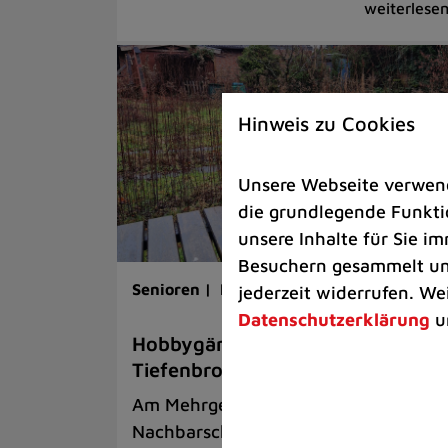
Hinweis zu Cookies
Unsere Webseite verwende
die grundlegende Funktio
unsere Inhalte für Sie 
Besuchern gesammelt und
Senioren |
Rathaus
jederzeit widerrufen. We
Datenschutzerklärung
u
Hobbygärtner für Projekt in
Tiefenbroich gesucht
Am Mehrgenerationentreff entsteht e
Nachbarschaftsgarten / Erstes Treffe