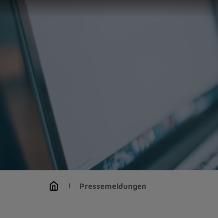
Zur
Startseite
(Schnelltaste
0)
Zum
Seitenanfang
springen
(Schnelltaste
A)
Zur
Navigation/Menü
springen
(Schnelltaste
M)
Zur
Suche
Pressemeldungen
springen
(Schnelltaste
8)