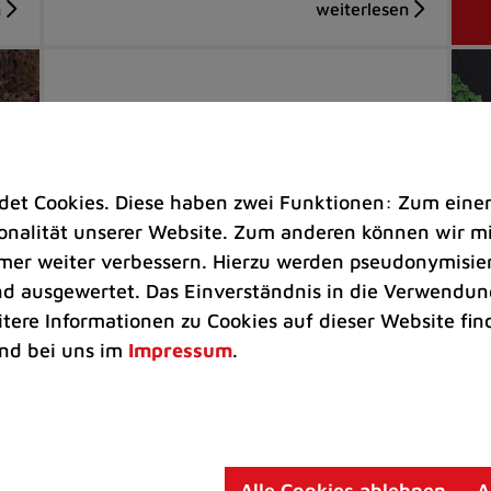
t Cookies. Diese haben zwei Funktionen: Zum einen s
nalität unserer Website. Zum anderen können wir mit
immer weiter verbessern. Hierzu werden pseudonymisie
 ausgewertet. Das Einverständnis in die Verwendung
Veranstaltungen |
Soziales
Ve
itere Informationen zu Cookies auf dieser Website fin
nd bei uns im
Impressum
.
Gemeinsam gegen Einsamkeit –
J
Auftaktveranstaltung in der
Ra
Stadthalle
in
Vi
Mitreden, mitdenken, mitgestalten:
n
Ve
Alle Cookies ablehnen
A