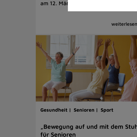
am 12. März
Gesundheit |
Senioren |
Sport
„Bewegung auf und mit dem Stuh
für Senioren