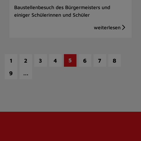
Baustellenbesuch des Bürgermeisters und
einiger Schülerinnen und Schüler
5
1
2
3
4
6
7
8
…
9