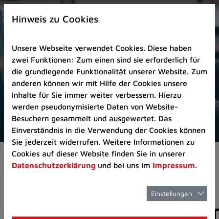
Zur
×
Startseite
Hinweis zu Cookies
(Schnelltaste
0)
Unsere Webseite verwendet Cookies. Diese haben
Zum
zwei Funktionen: Zum einen sind sie erforderlich für
Seitenanfang
die grundlegende Funktionalität unserer Website. Zum
springen
anderen können wir mit Hilfe der Cookies unsere
(Schnelltaste
Inhalte für Sie immer weiter verbessern. Hierzu
A)
werden pseudonymisierte Daten von Website-
Zur
Besuchern gesammelt und ausgewertet. Das
Navigation/Menü
Einverständnis in die Verwendung der Cookies können
springen
Sie jederzeit widerrufen. Weitere Informationen zu
(Schnelltaste
Cookies auf dieser Website finden Sie in unserer
Pressemeldungen
M)
Datenschutzerklärung
und bei uns im
Impressum
.
Zur
Suche
springen
Einstellungen
Pressemitteilunge
(Schnelltaste
8)