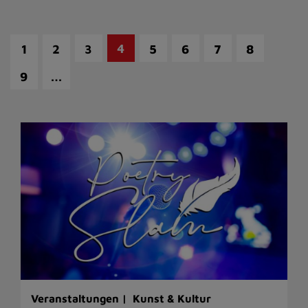
4
1
2
3
5
6
7
8
…
9
Veranstaltungen |
Kunst & Kultur