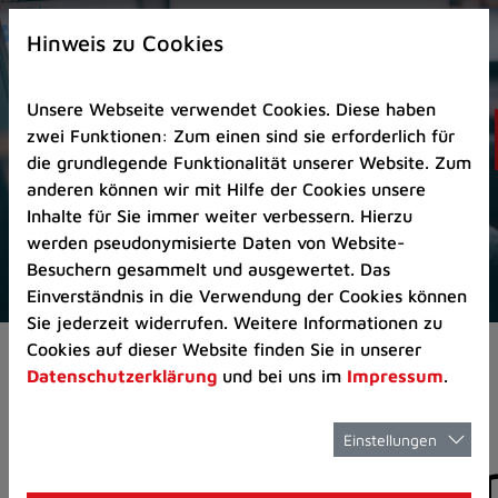
Zur
×
Startseite
Hinweis zu Cookies
(Schnelltaste
0)
Unsere Webseite verwendet Cookies. Diese haben
Zum
zwei Funktionen: Zum einen sind sie erforderlich für
Seitenanfang
die grundlegende Funktionalität unserer Website. Zum
springen
anderen können wir mit Hilfe der Cookies unsere
(Schnelltaste
Inhalte für Sie immer weiter verbessern. Hierzu
A)
werden pseudonymisierte Daten von Website-
Zur
Besuchern gesammelt und ausgewertet. Das
Navigation/Menü
Einverständnis in die Verwendung der Cookies können
springen
Sie jederzeit widerrufen. Weitere Informationen zu
(Schnelltaste
Cookies auf dieser Website finden Sie in unserer
Pressemeldungen
M)
Datenschutzerklärung
und bei uns im
Impressum
.
Zur
Suche
springen
Einstellungen
Pressemitteilunge
(Schnelltaste
8)