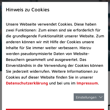
Zur
×
Startseite
Hinweis zu Cookies
(Schnelltaste
0)
Unsere Webseite verwendet Cookies. Diese haben
Zum
zwei Funktionen: Zum einen sind sie erforderlich für
Seitenanfang
die grundlegende Funktionalität unserer Website. Zum
springen
anderen können wir mit Hilfe der Cookies unsere
(Schnelltaste
Inhalte für Sie immer weiter verbessern. Hierzu
A)
werden pseudonymisierte Daten von Website-
Zur
Besuchern gesammelt und ausgewertet. Das
Navigation/Menü
Einverständnis in die Verwendung der Cookies können
springen
Sie jederzeit widerrufen. Weitere Informationen zu
(Schnelltaste
Cookies auf dieser Website finden Sie in unserer
Pressemeldungen
M)
Datenschutzerklärung
und bei uns im
Impressum
.
Zur
Suche
springen
Einstellungen
Pressemitteilunge
(Schnelltaste
8)