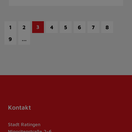
3
1
2
4
5
6
7
8
…
9
Kontakt
Stadt Ratingen
Minoritenstraße 2–6