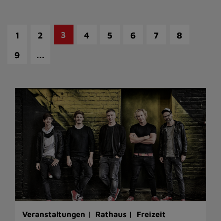
3
1
2
4
5
6
7
8
…
9
Veranstaltungen |
Rathaus |
Freizeit