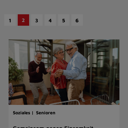
2
1
3
4
5
6
Soziales |
Senioren