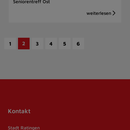
Seniorentreff Ost
2
1
3
4
5
6
Kontakt
Stadt Ratingen