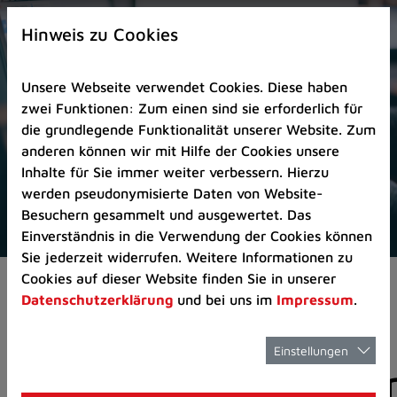
Zur
×
Startseite
Hinweis zu Cookies
(Schnelltaste
0)
Unsere Webseite verwendet Cookies. Diese haben
Zum
zwei Funktionen: Zum einen sind sie erforderlich für
Seitenanfang
die grundlegende Funktionalität unserer Website. Zum
springen
anderen können wir mit Hilfe der Cookies unsere
(Schnelltaste
Inhalte für Sie immer weiter verbessern. Hierzu
A)
werden pseudonymisierte Daten von Website-
Zur
Besuchern gesammelt und ausgewertet. Das
Navigation/Menü
Einverständnis in die Verwendung der Cookies können
springen
Sie jederzeit widerrufen. Weitere Informationen zu
(Schnelltaste
Cookies auf dieser Website finden Sie in unserer
Pressemeldungen
M)
Datenschutzerklärung
und bei uns im
Impressum
.
Zur
Suche
springen
Einstellungen
Pressemitteilunge
(Schnelltaste
8)